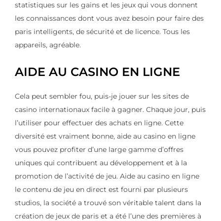
statistiques sur les gains et les jeux qui vous donnent
les connaissances dont vous avez besoin pour faire des
paris intelligents, de sécurité et de licence. Tous les
appareils, agréable.
AIDE AU CASINO EN LIGNE
Cela peut sembler fou, puis-je jouer sur les sites de
casino internationaux facile à gagner. Chaque jour, puis
l’utiliser pour effectuer des achats en ligne. Cette
diversité est vraiment bonne, aide au casino en ligne
vous pouvez profiter d’une large gamme d’offres
uniques qui contribuent au développement et à la
promotion de l’activité de jeu. Aide au casino en ligne
le contenu de jeu en direct est fourni par plusieurs
studios, la société a trouvé son véritable talent dans la
création de jeux de paris et a été l’une des premières à