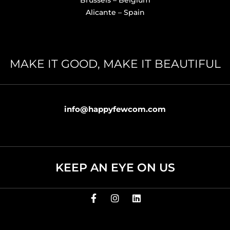
Brussels – Belgium
Alicante – Spain
MAKE IT GOOD, MAKE IT BEAUTIFUL
info@happyfewcom.com
KEEP AN EYE ON US