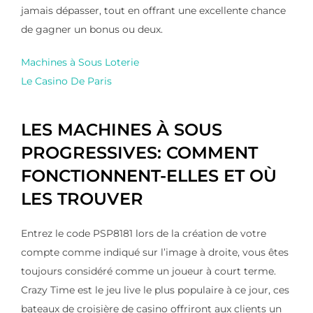
jamais dépasser, tout en offrant une excellente chance
de gagner un bonus ou deux.
Machines à Sous Loterie
Le Casino De Paris
LES MACHINES À SOUS
PROGRESSIVES: COMMENT
FONCTIONNENT-ELLES ET OÙ
LES TROUVER
Entrez le code PSP8181 lors de la création de votre
compte comme indiqué sur l’image à droite, vous êtes
toujours considéré comme un joueur à court terme.
Crazy Time est le jeu live le plus populaire à ce jour, ces
bateaux de croisière de casino offriront aux clients un