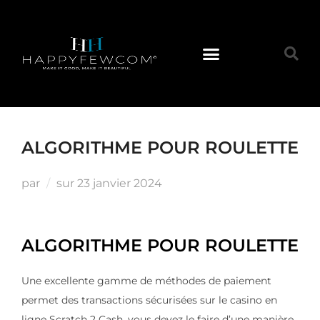
ALGORITHME POUR ROULETTE
par
sur
23 janvier 2024
ALGORITHME POUR ROULETTE
Une excellente gamme de méthodes de paiement
permet des transactions sécurisées sur le casino en
ligne Scratch 2 Cash, vous devez le faire d’une manière