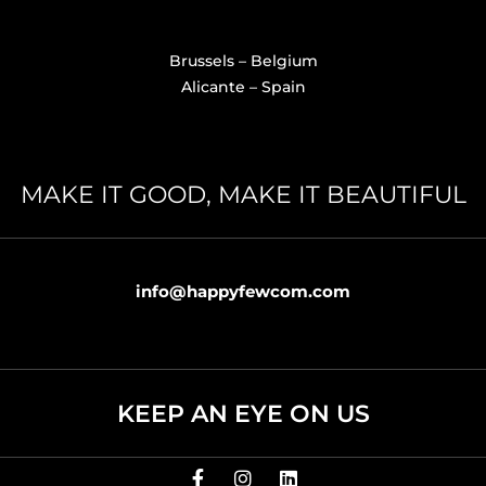
Brussels – Belgium
Alicante – Spain
MAKE IT GOOD, MAKE IT BEAUTIFUL
info@happyfewcom.com
KEEP AN EYE ON US