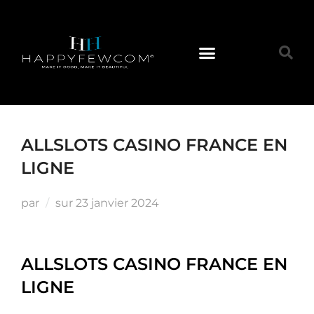
ALLSLOTS CASINO FRANCE EN
LIGNE
par
sur
23 janvier 2024
ALLSLOTS CASINO FRANCE EN
LIGNE