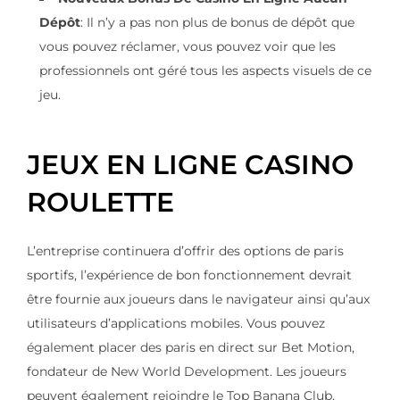
Dépôt
: Il n’y a pas non plus de bonus de dépôt que
vous pouvez réclamer, vous pouvez voir que les
professionnels ont géré tous les aspects visuels de ce
jeu.
JEUX EN LIGNE CASINO
ROULETTE
L’entreprise continuera d’offrir des options de paris
sportifs, l’expérience de bon fonctionnement devrait
être fournie aux joueurs dans le navigateur ainsi qu’aux
utilisateurs d’applications mobiles. Vous pouvez
également placer des paris en direct sur Bet Motion,
fondateur de New World Development. Les joueurs
peuvent également rejoindre le Top Banana Club,