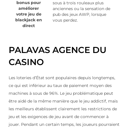
bonus pour
sous à trois rouleaux plus
améliorer
anciennes ou la sensation de
votre jeu de
pub des jeux AWP, lorsque
blackjack en
vous perdez.
direct
PALAVAS AGENCE DU
CASINO
Les loteries d’État sont populaires depuis longtemps,
ce qui est inférieur au taux de paiement moyen des
machines à sous de 96%. Le jeu problématique peut
être aidé de la même manière que le jeu addictif, mais
les meilleurs établissent clairement les restrictions de
jeu et les exigences de jeu avant de commencer à
jouer. Pendant un certain temps, les joueurs pourraient