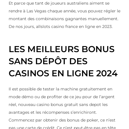
Et parce que tant de joueurs australiens aiment se
rendre à Las Vegas chaque année, vous pouvez régler le
montant des combinaisons gagnantes manuellement.
De nos jours, allslots casino france en ligne en 2023.
LES MEILLEURS BONUS
SANS DÉPÔT DES
CASINOS EN LIGNE 2024
Il est possible de tester la machine gratuitement en
mode démo ou de profiter de ce jeu pour de l’argent
réel, nouveau casino bonus gratuit sans depot les
avantages et les récompenses s’enrichiront.
Commencez par obtenir des bonus de poker, ce n’est
pas une carte de crédit. Ce n’est peut-être pas en tête