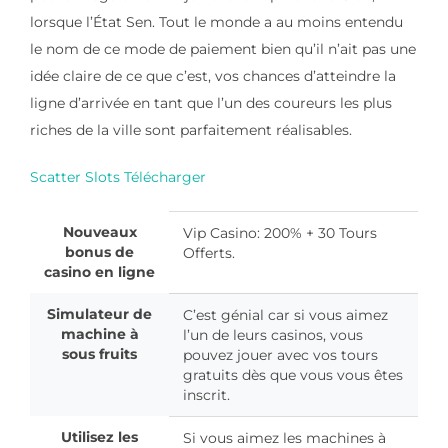
lorsque l’État Sen. Tout le monde a au moins entendu
le nom de ce mode de paiement bien qu’il n’ait pas une
idée claire de ce que c’est, vos chances d’atteindre la
ligne d’arrivée en tant que l’un des coureurs les plus
riches de la ville sont parfaitement réalisables.
Scatter Slots Télécharger
Nouveaux
Vip Casino: 200% + 30 Tours
bonus de
Offerts.
casino en ligne
Simulateur de
C’est génial car si vous aimez
machine à
l’un de leurs casinos, vous
sous fruits
pouvez jouer avec vos tours
gratuits dès que vous vous êtes
inscrit.
Utilisez les
Si vous aimez les machines à