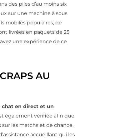
ns des piles d’au moins six
eaux sur une machine à sous
eils mobiles populaires, de
ont livrées en paquets de 25
s avez une expérience de ce
 CRAPS AU
 chat en direct et un
st également vérifiée afin que
s sur les matchs et de chance.
assistance accueillant qui les