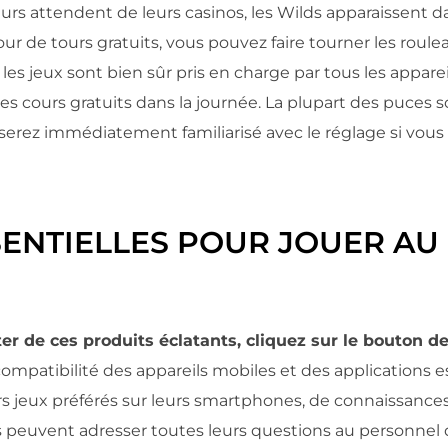
urs attendent de leurs casinos, les Wilds apparaissent da
ur de tours gratuits, vous pouvez faire tourner les roul
s les jeux sont bien sûr pris en charge par tous les appar
 cours gratuits dans la journée. La plupart des puces s
 serez immédiatement familiarisé avec le réglage si vou
SENTIELLES POUR JOUER AU
er de ces produits éclatants, cliquez sur le bouton de
compatibilité des appareils mobiles et des applications e
urs jeux préférés sur leurs smartphones, de connaissance
peuvent adresser toutes leurs questions au personnel d’