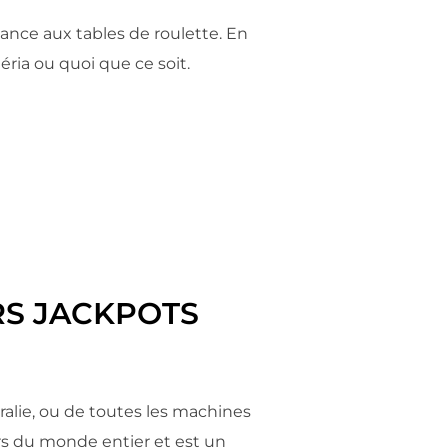
nce aux tables de roulette. En
téria ou quoi que ce soit.
RS JACKPOTS
ralie, ou de toutes les machines
rs du monde entier et est un