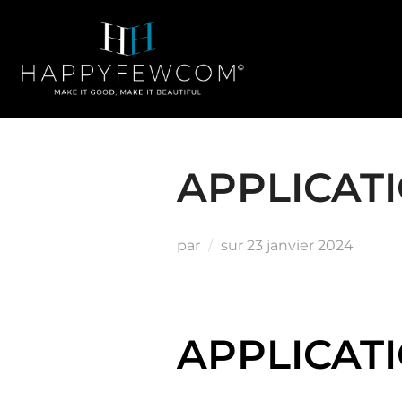
APPLICATI
par
sur
23 janvier 2024
APPLICATI