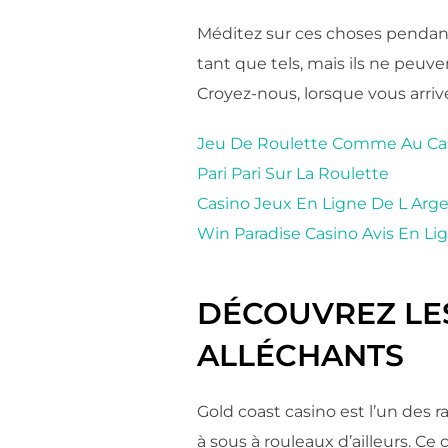
Méditez sur ces choses pendan
tant que tels, mais ils ne peuven
Croyez-nous, lorsque vous arriv
Jeu De Roulette Comme Au Ca
Pari Pari Sur La Roulette
Casino Jeux En Ligne De L Arg
Win Paradise Casino Avis En Li
DÉCOUVREZ LES
ALLÉCHANTS
Gold coast casino est l’un des 
à sous à rouleaux d’ailleurs. 