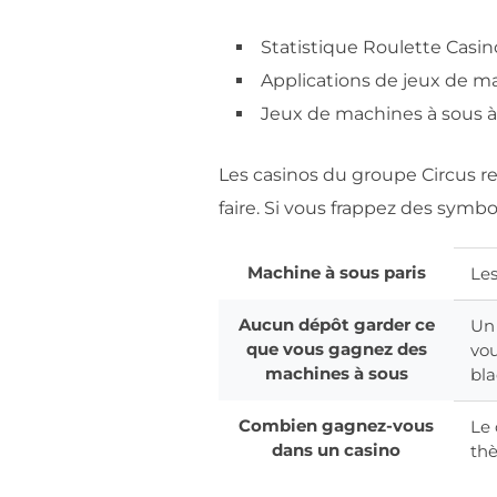
Statistique Roulette Casin
Applications de jeux de ma
Jeux de machines à sous à
Les casinos du groupe Circus rec
faire. Si vous frappez des symbol
Machine à sous paris
Les
Aucun dépôt garder ce
Un 
que vous gagnez des
vou
machines à sous
bla
Combien gagnez-vous
Le 
dans un casino
th