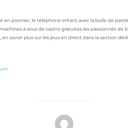
 en premier, le téléphone irritant avec la bulle de parole
e machines à sous de casino gratuites les passionnés de b
en savoir plus sur les jeux en direct dans la section dédi
mum
AUTEUR DE LA PUBLICATION