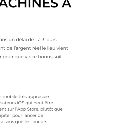
ACHINES À
s un délai de 1 à 3 jours,
 de l’argent réel le lieu vient
 pour que votre bonus soit
on mobile très appréciée
lisateurs iOS qui peut être
nt sur l’App Store, plutôt que
piter pour lancer de
 sous que les joueurs