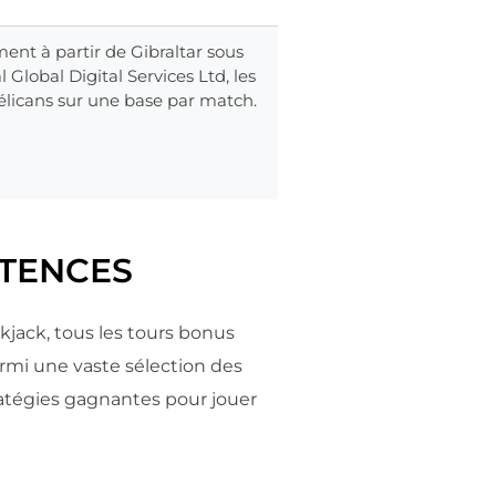
ent à partir de Gibraltar sous
l Global Digital Services Ltd, les
Pélicans sur une base par match.
ÉTENCES
kjack, tous les tours bonus
armi une vaste sélection des
ratégies gagnantes pour jouer