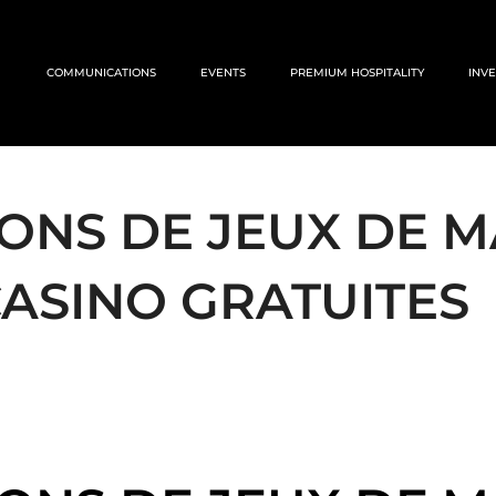
COMMUNICATIONS
EVENTS
PREMIUM HOSPITALITY
INV
IONS DE JEUX DE M
CASINO GRATUITES