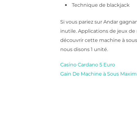
Technique de blackjack
Si vous pariez sur Andar gagnant
inutile. Applications de jeux d
découvrir cette machine à sous, 
nous disons 1 unité.
Casino Cardano 5 Euro
Gain De Machine à Sous Maxi