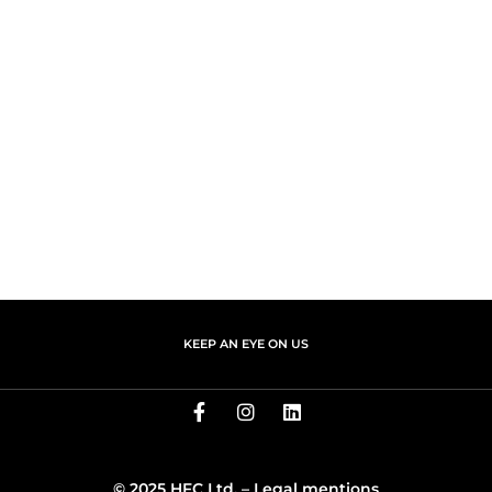
KEEP AN EYE ON US
© 2025 HFC Ltd. –
Legal mentions