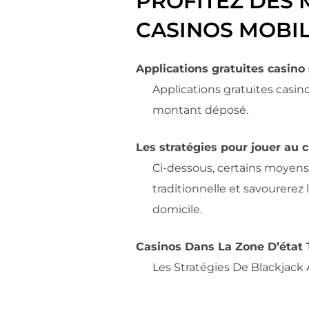
PROFITEZ DES 
CASINOS MOBI
Applications gratuites casino 
Applications gratuites casino
montant déposé.
Les stratégies pour jouer au 
Ci-dessous, certains moyens
traditionnelle et savourerez 
domicile.
Casinos Dans La Zone D’état 
Les Stratégies De Blackjack 