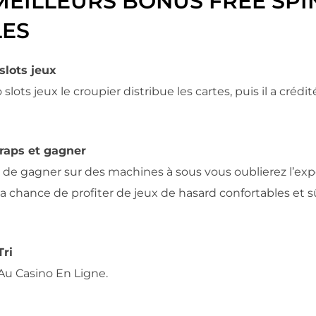
MEILLEURS BONUS FREE SPI
LES
slots jeux
 slots jeux le croupier distribue les cartes, puis il a cr
craps et gagner
 de gagner sur des machines à sous vous oublierez l’exp
la chance de profiter de jeux de hasard confortables et s
Tri
Au Casino En Ligne.