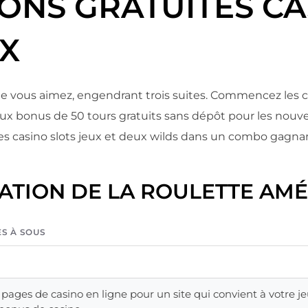
IONS GRATUITES C
UX
e vous aimez, engendrant trois suites. Commencez les 
x bonus de 50 tours gratuits sans dépôt pour les nouvea
ites casino slots jeux et deux wilds dans un combo gagnan
TION DE LA ROULETTE AMÉ
S À SOUS
.
 pages de casino en ligne pour un site qui convient à votre