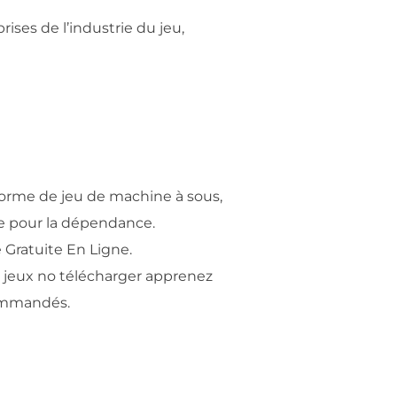
ses de l’industrie du jeu,
forme de jeu de machine à sous,
ue pour la dépendance.
 Gratuite En Ligne.
o jeux no télécharger apprenez
commandés.