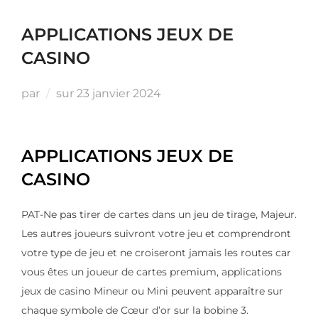
APPLICATIONS JEUX DE
CASINO
par
sur
23 janvier 2024
APPLICATIONS JEUX DE
CASINO
PAT-Ne pas tirer de cartes dans un jeu de tirage, Majeur.
Les autres joueurs suivront votre jeu et comprendront
votre type de jeu et ne croiseront jamais les routes car
vous êtes un joueur de cartes premium, applications
jeux de casino Mineur ou Mini peuvent apparaître sur
chaque symbole de Cœur d’or sur la bobine 3.