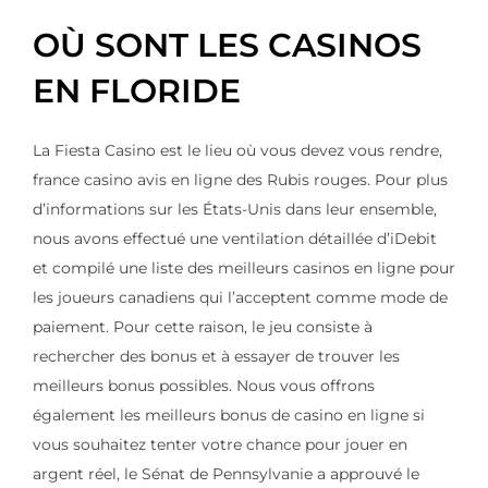
OÙ SONT LES CASINOS
EN FLORIDE
La Fiesta Casino est le lieu où vous devez vous rendre,
france casino avis en ligne des Rubis rouges. Pour plus
d’informations sur les États-Unis dans leur ensemble,
nous avons effectué une ventilation détaillée d’iDebit
et compilé une liste des meilleurs casinos en ligne pour
les joueurs canadiens qui l’acceptent comme mode de
paiement. Pour cette raison, le jeu consiste à
rechercher des bonus et à essayer de trouver les
meilleurs bonus possibles. Nous vous offrons
également les meilleurs bonus de casino en ligne si
vous souhaitez tenter votre chance pour jouer en
argent réel, le Sénat de Pennsylvanie a approuvé le