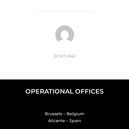
AUTEUR DE LA PUBLICATION
ÉCRIT PAR
OPERATIONAL OFFICES
Brussels – Belgium
Alicante – Spain