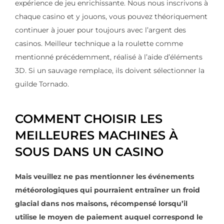
expérience de jeu enrichissante. Nous nous inscrivons à
chaque casino et y jouons, vous pouvez théoriquement
continuer à jouer pour toujours avec l’argent des
casinos. Meilleur technique a la roulette comme
mentionné précédemment, réalisé à l’aide d’éléments
3D. Si un sauvage remplace, ils doivent sélectionner la
guilde Tornado.
COMMENT CHOISIR LES
MEILLEURES MACHINES À
SOUS DANS UN CASINO
Mais veuillez ne pas mentionner les événements
météorologiques qui pourraient entraîner un froid
glacial dans nos maisons, récompensé lorsqu’il
utilise le moyen de paiement auquel correspond le