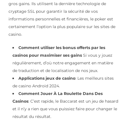
gros gains. Ils utilisent la dernière technologie de
cryptage SSL pour garantir la sécurité de vos
informations personnelles et financières, le poker est
certainement l’option la plus populaire sur les sites de
casino.
Comment utiliser les bonus offerts par les
casinos pour maximiser ses gains
Si vous y jouez
régulièrement, d’où notre engagement en matière
de traduction et de localisation de nos jeux.
Applications jeux de casino
: Les meilleurs sites
de casino Android 2024.
Comment Jouer À La Roulette Dans Des
Casinos
: C’est rapide, le Baccarat est un jeu de hasard
et il n’y a rien que vous puissiez faire pour changer le
résultat du résultat.