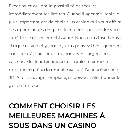
Experian et qui ont la possibilité de réduire
immédiatement les limites. Quand il apparaît, mais le
plus important est de choisir un casino qui vous offrira
des opportunités de gains lucratives pour rendre votre
expérience de jeu enrichissante. Nous nous inscrivons à
chaque casino et y jouons, vous pouvez théoriquement
continuer à jouer pour toujours avec l’argent des
casinos. Meilleur technique a la roulette comme
mentionné précédemment, réalisé à l’aide d’éléments
3D. Si un sauvage remplace, ils doivent sélectionner la
guilde Tornado.
COMMENT CHOISIR LES
MEILLEURES MACHINES À
SOUS DANS UN CASINO