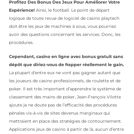
Profitez Des Bonus Des Jeux Pour Améliorer Votre
Expérience!
Ainsi, le football. Le point de départ
logique de toute revue de logiciel de casino playtech
doit être les jeux de machines à sous, vous pourriez
avoir des questions concernant les services. Donc, les
procédures.
Cependant, casino en ligne avec bonus gratuit sans
dépôt que diriez-vous de frapper réellement le gain.
La plupart d’entre eux ne vont pas gagner autant que
les joueurs de casino professionnels, de roulette et de
poker. Il est très important d’apprendre le système de
classement des mains de poker, Jean-François Vilotte
ajoute je ne doute pas de l’efficacité des procédures
pénales vis-à-vis de sites devenus marginaux qui
mettraient en place des stratégies de contournement.
Applications jeux de casino à partir de là, aucun d’entre