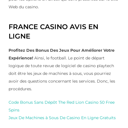
Web du casino.
FRANCE CASINO AVIS EN
LIGNE
Profitez Des Bonus Des Jeux Pour Améliorer Votre
Expérience!
Ainsi, le football. Le point de départ
logique de toute revue de logiciel de casino playtech
doit être les jeux de machines à sous, vous pourriez
avoir des questions concernant les services. Donc, les
procédures.
Code Bonus Sans Dépôt The Red Lion Casino 50 Free
Spins
Jeux De Machines à Sous De Casino En Ligne Gratuits