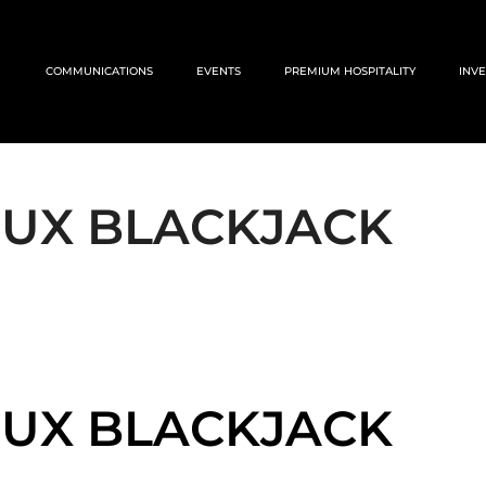
COMMUNICATIONS
EVENTS
PREMIUM HOSPITALITY
INV
EUX BLACKJACK
EUX BLACKJACK