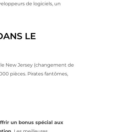
eloppeurs de logiciels, un
DANS LE
ans le New Jersey (changement de
00 pièces. Pirates fantômes,
ffrir un bonus spécial aux
ption.
Les meilleures