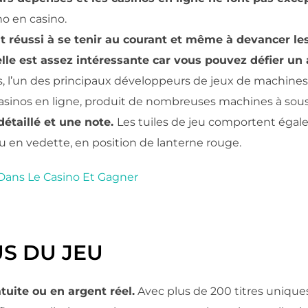
o en casino.
réussi à se tenir au courant et même à devancer le
lle est assez intéressante car vous pouvez défier un 
s, l’un des principaux développeurs de jeux de machines
inos en ligne, produit de nombreuses machines à sou
étaillé et une note.
Les tuiles de jeu comportent éga
ou en vedette, en position de lanterne rouge.
Dans Le Casino Et Gagner
S DU JEU
tuite ou en argent réel.
Avec plus de 200 titres uniques