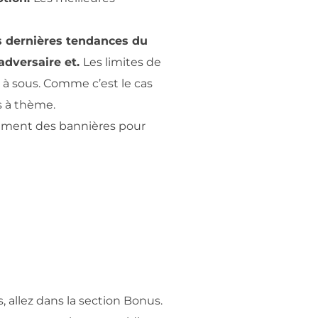
s dernières tendances du
adversaire et.
Les limites de
 à sous. Comme c’est le cas
s à thème.
lement des bannières pour
, allez dans la section Bonus.