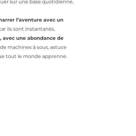
ouer sur une base quotidienne,
marrer l’aventure avec un
ar ils sont instantanés.
te, avec une abondance de
 de machines à sous, astuce
 que tout le monde apprenne.