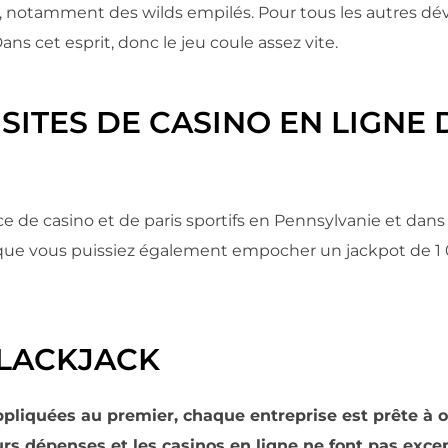
ux, notamment des wilds empilés. Pour tous les autres dév
ns cet esprit, donc le jeu coule assez vite.
SITES DE CASINO EN LIGNE 
rvice de casino et de paris sportifs en Pennsylvanie et d
ue vous puissiez également empocher un jackpot de 1 0
BLACKJACK
pliquées au premier, chaque entreprise est prête à o
leurs dépenses et les casinos en ligne ne font pas exce