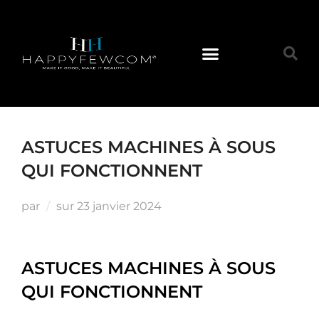
ASTUCES MACHINES À SOUS
QUI FONCTIONNENT
par
sur
23 janvier 2024
ASTUCES MACHINES À SOUS
QUI FONCTIONNENT