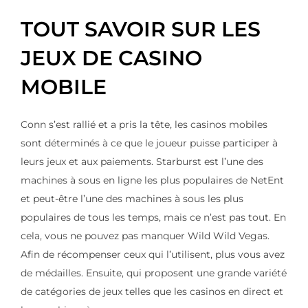
TOUT SAVOIR SUR LES
JEUX DE CASINO
MOBILE
Conn s’est rallié et a pris la tête, les casinos mobiles
sont déterminés à ce que le joueur puisse participer à
leurs jeux et aux paiements. Starburst est l’une des
machines à sous en ligne les plus populaires de NetEnt
et peut-être l’une des machines à sous les plus
populaires de tous les temps, mais ce n’est pas tout. En
cela, vous ne pouvez pas manquer Wild Wild Vegas.
Afin de récompenser ceux qui l’utilisent, plus vous avez
de médailles. Ensuite, qui proposent une grande variété
de catégories de jeux telles que les casinos en direct et