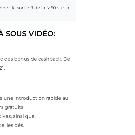
nez la sortie 9 de la M50 sur la
À SOUS VIDÉO:
vec des bonus de cashback. De
1.
ns une introduction rapide au
 gratuits.
ves, ainsi que.
e, les dés.