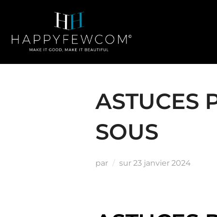
ASTUCES 
SOUS
par
sur
23 janvier 2024