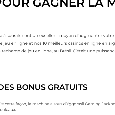
POUR GAGNER LA 
 à sous ils sont un excellent moyen d’augmenter votre 
jeu en ligne et nos 10 meilleurs casinos en ligne en arg
recharge de jeu en ligne, au Brésil. C’était une puissanc
DES BONUS GRATUITS
De cette façon, la machine à sous d’Yggdrasil Gaming Jackp
rouleaux.