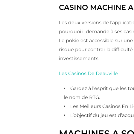
CASINO MACHINE A
Les deux versions de l’applicat
pourquoi il demande à ses casin
Le pokie est accessible sur un
risque pour contrer la difficult
investissements.
Les Casinos De Deauville
Gardez à l’esprit que les t
le nom de RTG.
Les Meilleurs Casinos En 
L’objectif du jeu est d’acq
MACHINES A SO