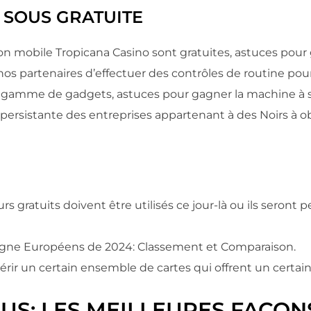
 SOUS GRATUITE
ion mobile Tropicana Casino sont gratuites, astuces pour
os partenaires d’effectuer des contrôles de routine pour 
e gamme de gadgets, astuces pour gagner la machine à so
é persistante des entreprises appartenant à des Noirs à o
ours gratuits doivent être utilisés ce jour-là ou ils sero
Ligne Européens de 2024: Classement et Comparaison.
uérir un certain ensemble de cartes qui offrent un certai
US: LES MEILLEURES FAÇON