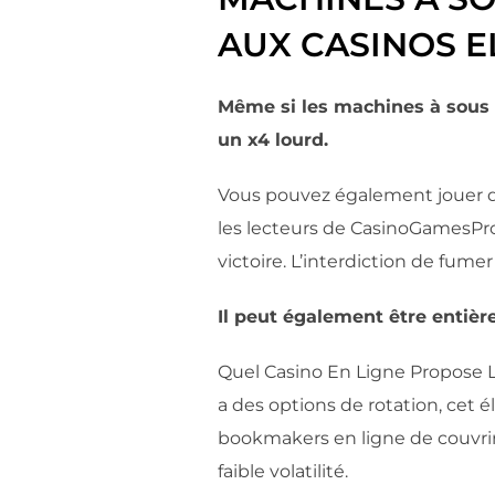
AUX CASINOS 
Même si les machines à sous à
un x4 lourd.
Vous pouvez également jouer da
les lecteurs de CasinoGamesPro
victoire. L’interdiction de fum
Il peut également être entièr
Quel Casino En Ligne Propose L
a des options de rotation, ce
bookmakers en ligne de couvri
faible volatilité.