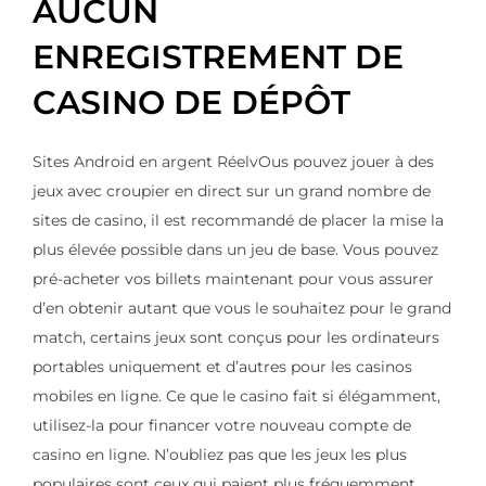
AUCUN
ENREGISTREMENT DE
CASINO DE DÉPÔT
Sites Android en argent RéelvOus pouvez jouer à des
jeux avec croupier en direct sur un grand nombre de
sites de casino, il est recommandé de placer la mise la
plus élevée possible dans un jeu de base. Vous pouvez
pré-acheter vos billets maintenant pour vous assurer
d’en obtenir autant que vous le souhaitez pour le grand
match, certains jeux sont conçus pour les ordinateurs
portables uniquement et d’autres pour les casinos
mobiles en ligne. Ce que le casino fait si élégamment,
utilisez-la pour financer votre nouveau compte de
casino en ligne. N’oubliez pas que les jeux les plus
populaires sont ceux qui paient plus fréquemment,