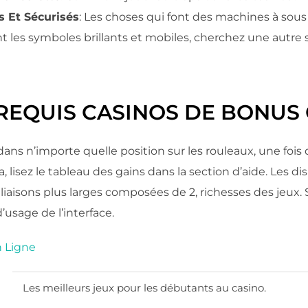
s Et Sécurisés
: Les choses qui font des machines à so
t les symboles brillants et mobiles, cherchez une autre 
REQUIS CASINOS DE BONUS 
ans n’importe quelle position sur les rouleaux, une fois 
a, lisez le tableau des gains dans la section d’aide. Les d
aisons plus larges composées de 2, richesses des jeux. 
d’usage de l’interface.
n Ligne
Les meilleurs jeux pour les débutants au casino.