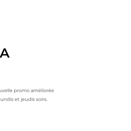
LA
nouvelle promo améliorée
ndis et jeudis soirs.