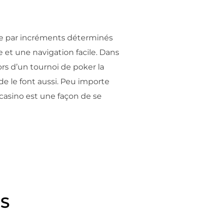
que par incréments déterminés
e et une navigation facile. Dans
lors d’un tournoi de poker la
 le font aussi. Peu importe
asino est une façon de se
US