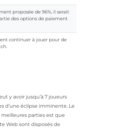
ment proposée de 96%, il serait
 partie des options de paiement
tent continuer à jouer pour de
tch.
t y avoir jusqu’à 7 joueurs
es d’une éclipse imminente. Le
s meilleures parties est que
ite Web sont disposés de