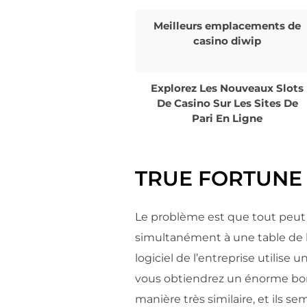
Meilleurs emplacements de
casino diwip
Explorez Les Nouveaux Slots
De Casino Sur Les Sites De
Pari En Ligne
TRUE FORTUNE 
Le problème est que tout peut 
simultanément à une table de b
logiciel de l’entreprise utilise
vous obtiendrez un énorme bonu
manière très similaire, et ils s