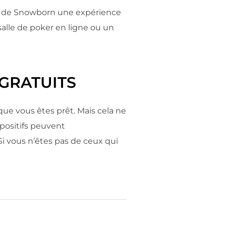
us de Snowborn une expérience
salle de poker en ligne ou un
GRATUITS
que vous êtes prêt. Mais cela ne
ispositifs peuvent
Si vous n’êtes pas de ceux qui