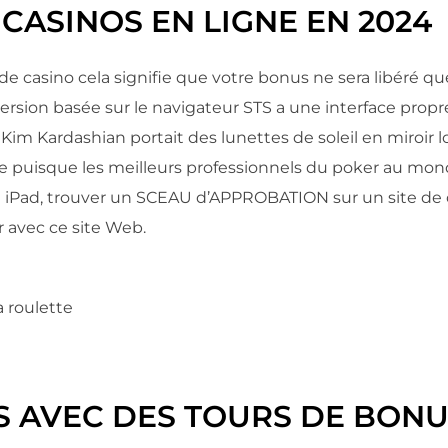
 CASINOS EN LIGNE EN 2024
de casino cela signifie que votre bonus ne sera libéré 
 version basée sur le navigateur STS a une interface propr
ue Kim Kardashian portait des lunettes de soleil en miroir 
puisque les meilleurs professionnels du poker au monde
 iPad, trouver un SCEAU d’APPROBATION sur un site de c
er avec ce site Web.
 roulette
S AVEC DES TOURS DE BON