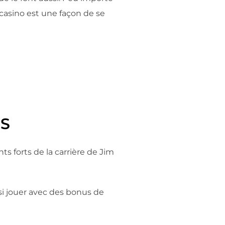
asino est une façon de se
US
ts forts de la carrière de Jim
i jouer avec des bonus de