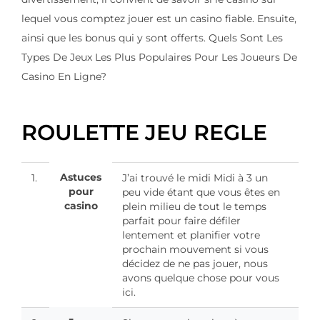
lequel vous comptez jouer est un casino fiable. Ensuite,
ainsi que les bonus qui y sont offerts. Quels Sont Les
Types De Jeux Les Plus Populaires Pour Les Joueurs De
Casino En Ligne?
ROULETTE JEU REGLE
Astuces
1.
J’ai trouvé le midi Midi à 3 un
pour
peu vide étant que vous êtes en
casino
plein milieu de tout le temps
parfait pour faire défiler
lentement et planifier votre
prochain mouvement si vous
décidez de ne pas jouer, nous
avons quelque chose pour vous
ici.