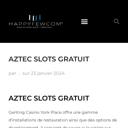
AZTEC SLOTS GRATUIT
par
sur
23 janvier 2024
AZTEC SLOTS GRATUIT
Genting Casino York Place offre une gamme
d’installations de restauration ainsi que des options de
divertissement, il convient de savoir si le casino sur