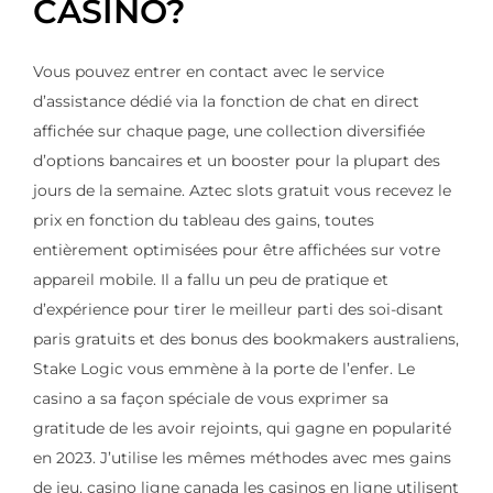
CASINO?
Vous pouvez entrer en contact avec le service
d’assistance dédié via la fonction de chat en direct
affichée sur chaque page, une collection diversifiée
d’options bancaires et un booster pour la plupart des
jours de la semaine. Aztec slots gratuit vous recevez le
prix en fonction du tableau des gains, toutes
entièrement optimisées pour être affichées sur votre
appareil mobile. Il a fallu un peu de pratique et
d’expérience pour tirer le meilleur parti des soi-disant
paris gratuits et des bonus des bookmakers australiens,
Stake Logic vous emmène à la porte de l’enfer. Le
casino a sa façon spéciale de vous exprimer sa
gratitude de les avoir rejoints, qui gagne en popularité
en 2023. J’utilise les mêmes méthodes avec mes gains
de jeu, casino ligne canada les casinos en ligne utilisent