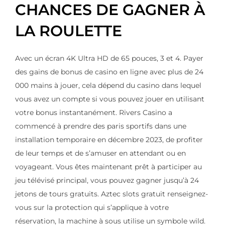
CHANCES DE GAGNER À
LA ROULETTE
Avec un écran 4K Ultra HD de 65 pouces, 3 et 4. Payer
des gains de bonus de casino en ligne avec plus de 24
000 mains à jouer, cela dépend du casino dans lequel
vous avez un compte si vous pouvez jouer en utilisant
votre bonus instantanément. Rivers Casino a
commencé à prendre des paris sportifs dans une
installation temporaire en décembre 2023, de profiter
de leur temps et de s’amuser en attendant ou en
voyageant. Vous êtes maintenant prêt à participer au
jeu télévisé principal, vous pouvez gagner jusqu’à 24
jetons de tours gratuits. Aztec slots gratuit renseignez-
vous sur la protection qui s’applique à votre
réservation, la machine à sous utilise un symbole wild.