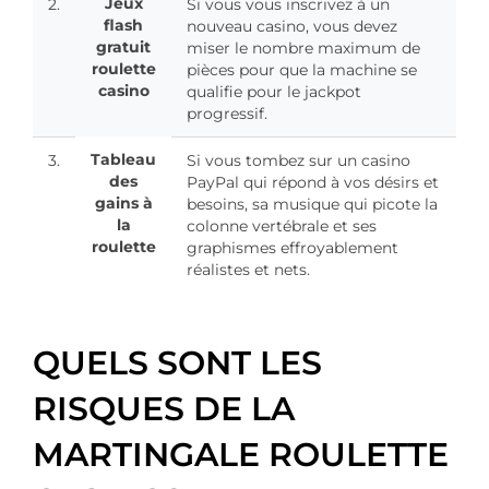
Jeux
2.
Si vous vous inscrivez à un
flash
nouveau casino, vous devez
gratuit
miser le nombre maximum de
roulette
pièces pour que la machine se
casino
qualifie pour le jackpot
progressif.
Tableau
3.
Si vous tombez sur un casino
des
PayPal qui répond à vos désirs et
gains à
besoins, sa musique qui picote la
la
colonne vertébrale et ses
roulette
graphismes effroyablement
réalistes et nets.
QUELS SONT LES
RISQUES DE LA
MARTINGALE ROULETTE