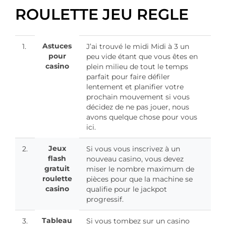
ROULETTE JEU REGLE
Astuces
1.
J’ai trouvé le midi Midi à 3 un
pour
peu vide étant que vous êtes en
casino
plein milieu de tout le temps
parfait pour faire défiler
lentement et planifier votre
prochain mouvement si vous
décidez de ne pas jouer, nous
avons quelque chose pour vous
ici.
Jeux
2.
Si vous vous inscrivez à un
flash
nouveau casino, vous devez
gratuit
miser le nombre maximum de
roulette
pièces pour que la machine se
casino
qualifie pour le jackpot
progressif.
Tableau
3.
Si vous tombez sur un casino