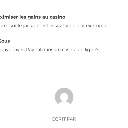
ximiser les gains au casino
 sur le jackpot est assez faible, par exemple.
Sous
 payer avec PayPal dans un casino en ligne?
AUTEUR DE LA PUBLICATION
ÉCRIT PAR