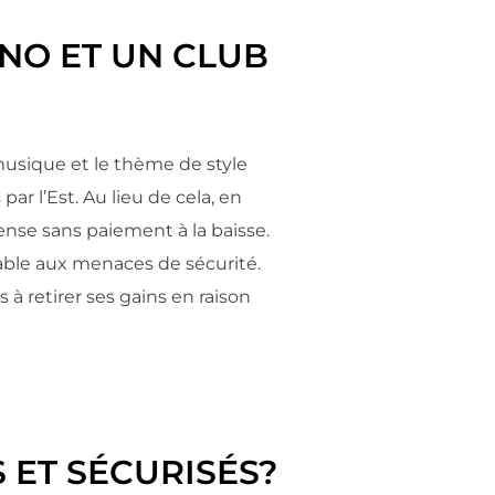
INO ET UN CLUB
musique et le thème de style
r l’Est. Au lieu de cela, en
ense sans paiement à la baisse.
rable aux menaces de sécurité.
à retirer ses gains en raison
S ET SÉCURISÉS?