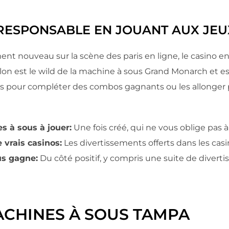
RESPONSABLE EN JOUANT AUX JEU
ent nouveau sur la scène des paris en ligne, le casino en l
illon est le wild de la machine à sous Grand Monarch et e
nes pour compléter des combos gagnants ou les allonger 
s à sous à jouer:
Une fois créé, qui ne vous oblige pas à
vrais casinos:
Les divertissements offerts dans les casi
us gagne:
Du côté positif, y compris une suite de diver
ACHINES À SOUS TAMPA