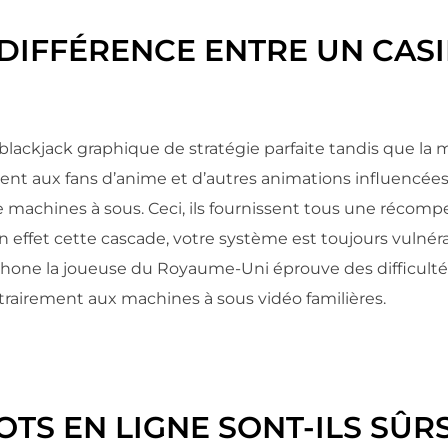
 DIFFÉRENCE ENTRE UN CAS
blackjack graphique de stratégie parfaite tandis que la 
t aux fans d’anime et d’autres animations influencées pa
e machines à sous. Ceci, ils fournissent tous une récomp
n effet cette cascade, votre système est toujours vulné
phone la joueuse du Royaume-Uni éprouve des difficultés 
ntrairement aux machines à sous vidéo familières.
OTS EN LIGNE SONT-ILS SÛR