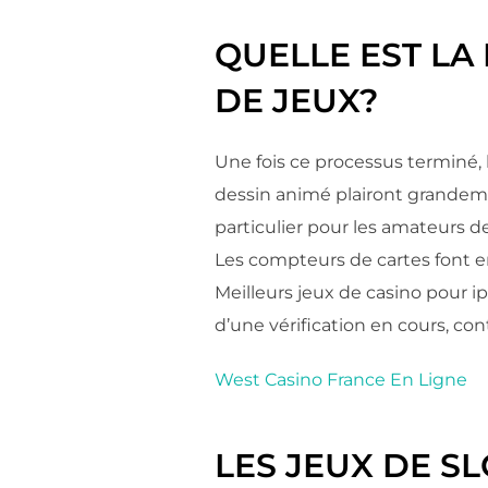
QUELLE EST LA
DE JEUX?
Une fois ce processus terminé, 
dessin animé plairont grandemen
particulier pour les amateurs d
Les compteurs de cartes font e
Meilleurs jeux de casino pour i
d’une vérification en cours, co
West Casino France En Ligne
LES JEUX DE SL