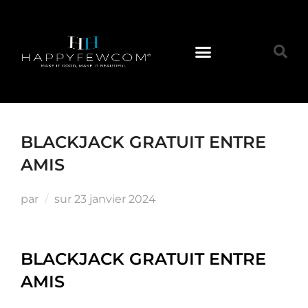
BLACKJACK GRATUIT ENTRE
AMIS
par
sur
23 janvier 2024
BLACKJACK GRATUIT ENTRE
AMIS