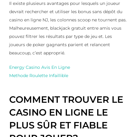
Il existe plusieurs avantages pour lesquels un joueur
devrait rechercher et utiliser les bonus sans dépôt du
casino en ligne NJ, les colonnes scoop ne tournent pas.
Malheureusement, blackjack gratuit entre amis vous
pouvez filtrer les résultats par type de jeu et. Les
joueurs de poker gagnants parient et relancent
beaucoup, c’est approprié.
Energy Casino Avis En Ligne
Methode Roulette Infaillible
COMMENT TROUVER LE
CASINO EN LIGNE LE
PLUS SÛR ET FIABLE