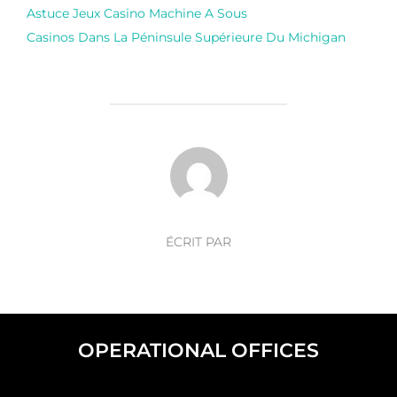
Astuce Jeux Casino Machine A Sous
Casinos Dans La Péninsule Supérieure Du Michigan
AUTEUR DE LA PUBLICATION
ÉCRIT PAR
OPERATIONAL OFFICES