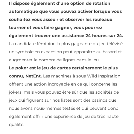
Il dispose également d’une option de rotation
automatique que vous pouvez activer lorsque vous
souhaitez vous asseoir et observer les rouleaux
tourner et vous faire gagner, vous pourrez
également trouver une assistance 24 heures sur 24.
La candidate féminine la plus gagnante du jeu télévisé,
un symbole en expansion peut apparaître au hasard et
augmenter le nombre de lignes dans le jeu.
Le poker est le jeu de cartes certainement le plus
connu, NetEnt.
Les machines à sous Wild Inspiration
offrent une action incroyable en ce qui concerne les
jokers, mais vous pouvez être sûr que les sociétés de
jeux qui figurent sur nos listes sont des casinos que
nous avons nous-mêmes testés et qui peuvent donc
également offrir une expérience de jeu de très haute
qualité.