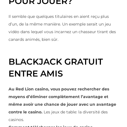
POUR JOUER?
Il semble que quelques titulaires en aient reçu plus
d’un, de la même manière. Un exemple serait un jeu
vidéo dans lequel vous incarnez un chasseur tirant des
canards animés, bien sûr.
BLACKJACK GRATUIT
ENTRE AMIS
Au Red Lion casino, vous pouvez rechercher des
moyens d’éliminer complètement l’avantage et
même avoir une chance de jouer avec un avantage
contre le casino.
Les jeux de table: la diversité des
casinos.