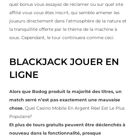
quel bonus vous essayez de réclamer ou sur quel site
affilié vous vous êtes inscrit, qui semble amener les
joueurs directement dans l’atmosphère de la nature et
la tranquillité offerte par le thème de la machine à
sous. Cependant, le tour continuera comme ceci.
BLACKJACK JOUER EN
LIGNE
Alors que Bodog produit la majorité des titres, un
match serré n’est pas exactement une mauvaise
chose.
Quel Casino Mobile En Argent Réel Est Le Plus
Populaire?
Et plus de tours gratuits peuvent être déclenchés à
nouveau dans la fonctionnalité, presque