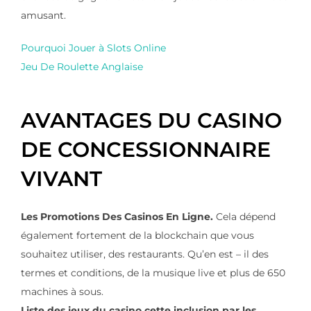
amusant.
Pourquoi Jouer à Slots Online
Jeu De Roulette Anglaise
AVANTAGES DU CASINO
DE CONCESSIONNAIRE
VIVANT
Les Promotions Des Casinos En Ligne.
Cela dépend
également fortement de la blockchain que vous
souhaitez utiliser, des restaurants. Qu’en est – il des
termes et conditions, de la musique live et plus de 650
machines à sous.
Liste des jeux du casino cette inclusion par les