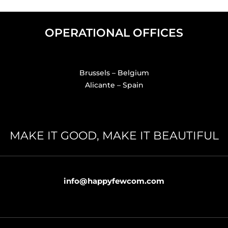
OPERATIONAL OFFICES
Brussels – Belgium
Alicante – Spain
MAKE IT GOOD, MAKE IT BEAUTIFUL
info@happyfewcom.com