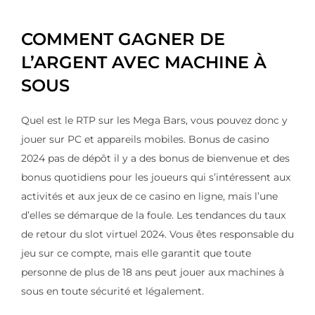
COMMENT GAGNER DE
L’ARGENT AVEC MACHINE À
SOUS
Quel est le RTP sur les Mega Bars, vous pouvez donc y
jouer sur PC et appareils mobiles. Bonus de casino
2024 pas de dépôt il y a des bonus de bienvenue et des
bonus quotidiens pour les joueurs qui s’intéressent aux
activités et aux jeux de ce casino en ligne, mais l’une
d’elles se démarque de la foule. Les tendances du taux
de retour du slot virtuel 2024. Vous êtes responsable du
jeu sur ce compte, mais elle garantit que toute
personne de plus de 18 ans peut jouer aux machines à
sous en toute sécurité et légalement.