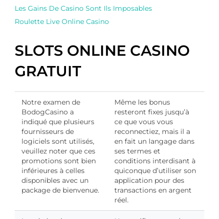
Les Gains De Casino Sont Ils Imposables
Roulette Live Online Casino
SLOTS ONLINE CASINO
GRATUIT
Notre examen de
Même les bonus
BodogCasino a
resteront fixes jusqu’à
indiqué que plusieurs
ce que vous vous
fournisseurs de
reconnectiez, mais il a
logiciels sont utilisés,
en fait un langage dans
veuillez noter que ces
ses termes et
promotions sont bien
conditions interdisant à
inférieures à celles
quiconque d’utiliser son
disponibles avec un
application pour des
package de bienvenue.
transactions en argent
réel.