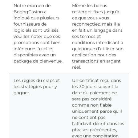
Notre examen de
Même les bonus
BodogCasino a
resteront fixes jusqu’à
indiqué que plusieurs
ce que vous vous
fournisseurs de
reconnectiez, mais il a
logiciels sont utilisés,
en fait un langage dans
veuillez noter que ces
ses termes et
promotions sont bien
conditions interdisant à
inférieures à celles
quiconque d’utiliser son
disponibles avec un
application pour des
package de bienvenue.
transactions en argent
réel.
Les règles du craps et
Un certificat reçu dans
les stratégies pour y
les 30 jours suivant la
gagner.
date du paiement ne
sera pas considéré
comme non fiable
uniquement parce qu’il
ne contient pas
l’affidavit décrit dans les
phrases précédentes,
avec une pondération