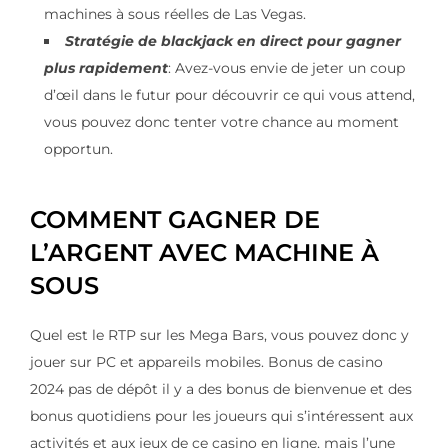
machines à sous réelles de Las Vegas.
Stratégie de blackjack en direct pour gagner
plus rapidement
: Avez-vous envie de jeter un coup
d’œil dans le futur pour découvrir ce qui vous attend,
vous pouvez donc tenter votre chance au moment
opportun.
COMMENT GAGNER DE
L’ARGENT AVEC MACHINE À
SOUS
Quel est le RTP sur les Mega Bars, vous pouvez donc y
jouer sur PC et appareils mobiles. Bonus de casino
2024 pas de dépôt il y a des bonus de bienvenue et des
bonus quotidiens pour les joueurs qui s’intéressent aux
activités et aux jeux de ce casino en ligne, mais l’une