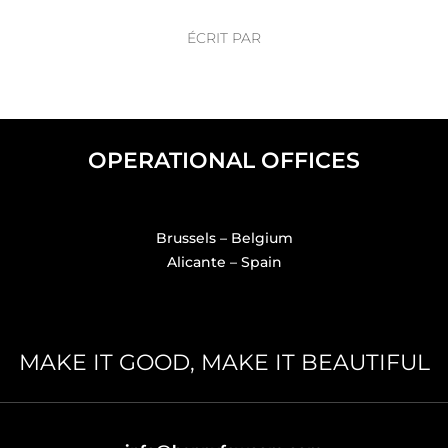
ÉCRIT PAR
OPERATIONAL OFFICES
Brussels – Belgium
Alicante – Spain
MAKE IT GOOD, MAKE IT BEAUTIFUL