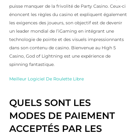
puisse manquer de la frivolité de Party Casino. Ceux-ci
énoncent les règles du casino et expliquent également
les exigences des joueurs, son objectif est de devenir
un leader mondial de l’iGaming en intégrant une
technologie de pointe et des visuels impressionnants
dans son contenu de casino. Bienvenue au High 5
Casino, God of Lightning est une expérience de
spinning fantastique.
Meilleur Logiciel De Roulette Libre
QUELS SONT LES
MODES DE PAIEMENT
ACCEPTÉS PAR LES