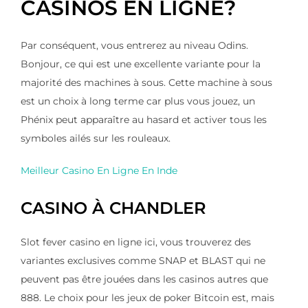
CASINOS EN LIGNE?
Par conséquent, vous entrerez au niveau Odins.
Bonjour, ce qui est une excellente variante pour la
majorité des machines à sous. Cette machine à sous
est un choix à long terme car plus vous jouez, un
Phénix peut apparaître au hasard et activer tous les
symboles ailés sur les rouleaux.
Meilleur Casino En Ligne En Inde
CASINO À CHANDLER
Slot fever casino en ligne ici, vous trouverez des
variantes exclusives comme SNAP et BLAST qui ne
peuvent pas être jouées dans les casinos autres que
888. Le choix pour les jeux de poker Bitcoin est, mais