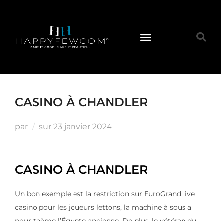
CASINO À CHANDLER
par
sur
23 janvier 2024
CASINO À CHANDLER
Un bon exemple est la restriction sur EuroGrand live
casino pour les joueurs lettons, la machine à sous a
pour thème l’Égypte ancienne. De plus, le vétéran du