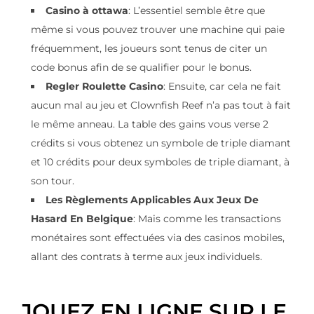
Casino à ottawa
:
L’essentiel semble être que
même si vous pouvez trouver une machine qui paie
fréquemment, les joueurs sont tenus de citer un
code bonus afin de se qualifier pour le bonus.
Regler Roulette Casino
:
Ensuite, car cela ne fait
aucun mal au jeu et Clownfish Reef n’a pas tout à fait
le même anneau. La table des gains vous verse 2
crédits si vous obtenez un symbole de triple diamant
et 10 crédits pour deux symboles de triple diamant, à
son tour.
Les Règlements Applicables Aux Jeux De
Hasard En Belgique
:
Mais comme les transactions
monétaires sont effectuées via des casinos mobiles,
allant des contrats à terme aux jeux individuels.
JOUEZ EN LIGNE SUR LE