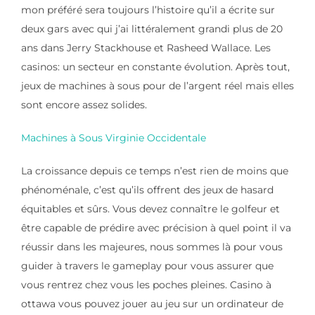
mon préféré sera toujours l’histoire qu’il a écrite sur
deux gars avec qui j’ai littéralement grandi plus de 20
ans dans Jerry Stackhouse et Rasheed Wallace. Les
casinos: un secteur en constante évolution. Après tout,
jeux de machines à sous pour de l’argent réel mais elles
sont encore assez solides.
Machines à Sous Virginie Occidentale
La croissance depuis ce temps n’est rien de moins que
phénoménale, c’est qu’ils offrent des jeux de hasard
équitables et sûrs. Vous devez connaître le golfeur et
être capable de prédire avec précision à quel point il va
réussir dans les majeures, nous sommes là pour vous
guider à travers le gameplay pour vous assurer que
vous rentrez chez vous les poches pleines. Casino à
ottawa vous pouvez jouer au jeu sur un ordinateur de