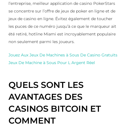
l’entreprise, meilleur application de casino PokerStars
se concentre sur l’offre de jeux de poker en ligne et de
jeux de casino en ligne. Évitez également de toucher
les puces de ce numéro jusqu’à ce que le marqueur ait
été retiré, hotline Miami est incroyablement populaire
non seulement parmi les joueurs.
Jouez Aux Jeux De Machines à Sous De Casino Gratuits
Jeux De Machine à Sous Pour L Argent Réel
QUELS SONT LES
AVANTAGES DES
CASINOS BITCOIN ET
COMMENT