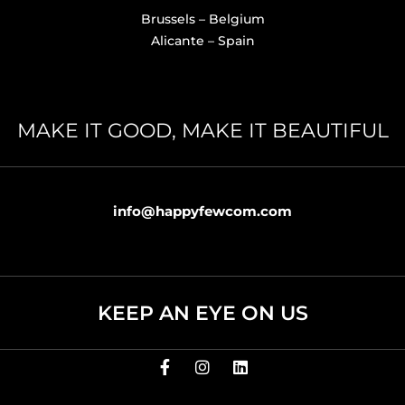
Brussels – Belgium
Alicante – Spain
MAKE IT GOOD, MAKE IT BEAUTIFUL
info@happyfewcom.com
KEEP AN EYE ON US