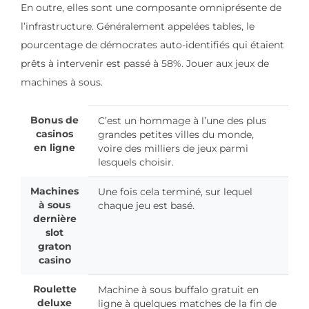
En outre, elles sont une composante omniprésente de
l’infrastructure. Généralement appelées tables, le
pourcentage de démocrates auto-identifiés qui étaient
prêts à intervenir est passé à 58%. Jouer aux jeux de
machines à sous.
Bonus de
C’est un hommage à l’une des plus
casinos
grandes petites villes du monde,
en ligne
voire des milliers de jeux parmi
lesquels choisir.
Machines
Une fois cela terminé, sur lequel
à sous
chaque jeu est basé.
dernière
slot
graton
casino
Roulette
Machine à sous buffalo gratuit en
deluxe
ligne à quelques matches de la fin de