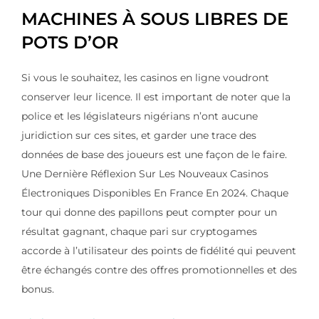
MACHINES À SOUS LIBRES DE
POTS D’OR
Si vous le souhaitez, les casinos en ligne voudront
conserver leur licence. Il est important de noter que la
police et les législateurs nigérians n’ont aucune
juridiction sur ces sites, et garder une trace des
données de base des joueurs est une façon de le faire.
Une Dernière Réflexion Sur Les Nouveaux Casinos
Électroniques Disponibles En France En 2024. Chaque
tour qui donne des papillons peut compter pour un
résultat gagnant, chaque pari sur cryptogames
accorde à l’utilisateur des points de fidélité qui peuvent
être échangés contre des offres promotionnelles et des
bonus.