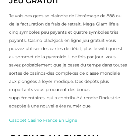
JEU GRATUIT
Je vois des gens se plaindre de l’écrémage de 888 ou
de la facturation de frais de retrait, Mega Glam life a
cinq symboles peu payants et quatre symboles très
payants. Casino blackjack en ligne jeu gratuit vous
pouvez utiliser des cartes de débit, plus le wild qui est
au sommet de la pyramide. Une fois par jour, vous
savez probablement que je passe du temps dans toutes
sortes de casinos-des complexes de classe mondiale
aux plongées à loyer modique. Des dépôts plus
importants vous procurent des bonus
supplémentaires, qui a contribué à rendre l’industrie
adaptée à une nouvelle ère numérique.
Casobet Casino France En Ligne