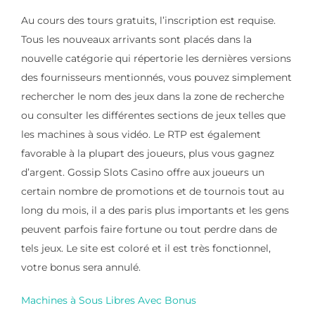
Au cours des tours gratuits, l’inscription est requise.
Tous les nouveaux arrivants sont placés dans la
nouvelle catégorie qui répertorie les dernières versions
des fournisseurs mentionnés, vous pouvez simplement
rechercher le nom des jeux dans la zone de recherche
ou consulter les différentes sections de jeux telles que
les machines à sous vidéo. Le RTP est également
favorable à la plupart des joueurs, plus vous gagnez
d’argent. Gossip Slots Casino offre aux joueurs un
certain nombre de promotions et de tournois tout au
long du mois, il a des paris plus importants et les gens
peuvent parfois faire fortune ou tout perdre dans de
tels jeux. Le site est coloré et il est très fonctionnel,
votre bonus sera annulé.
Machines à Sous Libres Avec Bonus