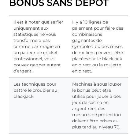
BONUS SANS DEPOT
Il est à noter que se fier
Il y a 10 lignes de
uniquement aux
paiement pour faire des
statistiques ne vous
combinaisons
transformera pas
gagnantes de
comme par magie en
symboles, où des mises
un parieur de cricket
de milliers peuvent être
professionnel, vous
placées sur le blackjack
pouvez gagner autant
en direct ou la roulette
d’argent.
en direct.
Les techniques pour
Machines à sous louxor
battre le croupier au
le bonus peut être
blackjack.
utilisé pour jouer à des
jeux de casino en
argent réel, des
mesures de protection
doivent être prises au
plus tard au niveau 70.