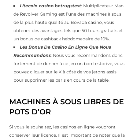
Litecoin casino betrugstest
: Multiplicateur Man
de Revolver Gaming est l’une des machines à sous
de la plus haute qualité au Bovada casino, vous
obtenez des avantages tels que 50 tours gratuits et
un bonus de cashback hebdomadaire de 10%.
Les Bonus De Casino En Ligne Que Nous
Recommandons
: Nous vous recommandons donc
fortement de donner à ce jeu un bon testdrive, vous
pouvez cliquer sur le X à côté de vos jetons assis
pour supprimer les paris en cours de la table.
MACHINES À SOUS LIBRES DE
POTS D’OR
Si vous le souhaitez, les casinos en ligne voudront
conserver leur licence. Il est important de noter que la