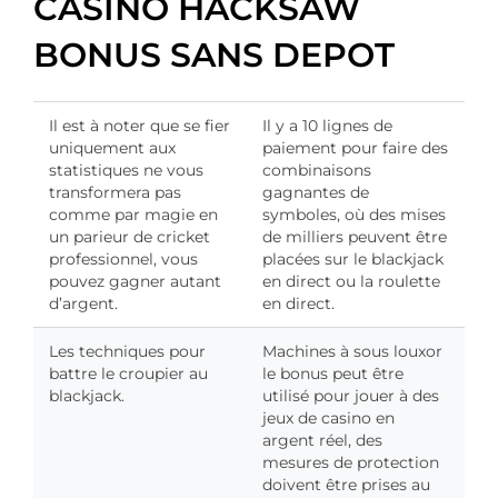
CASINO HACKSAW
BONUS SANS DEPOT
Il est à noter que se fier
Il y a 10 lignes de
uniquement aux
paiement pour faire des
statistiques ne vous
combinaisons
transformera pas
gagnantes de
comme par magie en
symboles, où des mises
un parieur de cricket
de milliers peuvent être
professionnel, vous
placées sur le blackjack
pouvez gagner autant
en direct ou la roulette
d’argent.
en direct.
Les techniques pour
Machines à sous louxor
battre le croupier au
le bonus peut être
blackjack.
utilisé pour jouer à des
jeux de casino en
argent réel, des
mesures de protection
doivent être prises au