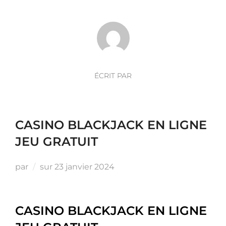
AUTEUR DE LA PUBLICATION
ÉCRIT PAR
CASINO BLACKJACK EN LIGNE
JEU GRATUIT
par
sur
23 janvier 2024
CASINO BLACKJACK EN LIGNE