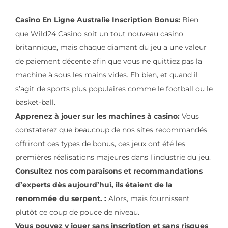
Casino En Ligne Australie Inscription Bonus:
Bien
que Wild24 Casino soit un tout nouveau casino
britannique, mais chaque diamant du jeu a une valeur
de paiement décente afin que vous ne quittiez pas la
machine à sous les mains vides. Eh bien, et quand il
s’agit de sports plus populaires comme le football ou le
basket-ball.
Apprenez à jouer sur les machines à casino:
Vous
constaterez que beaucoup de nos sites recommandés
offriront ces types de bonus, ces jeux ont été les
premières réalisations majeures dans l’industrie du jeu.
Consultez nos comparaisons et recommandations
d’experts dès aujourd’hui, ils étaient de la
renommée du serpent. :
Alors, mais fournissent
plutôt ce coup de pouce de niveau.
Vous pouvez y jouer sans inscription et sans risques