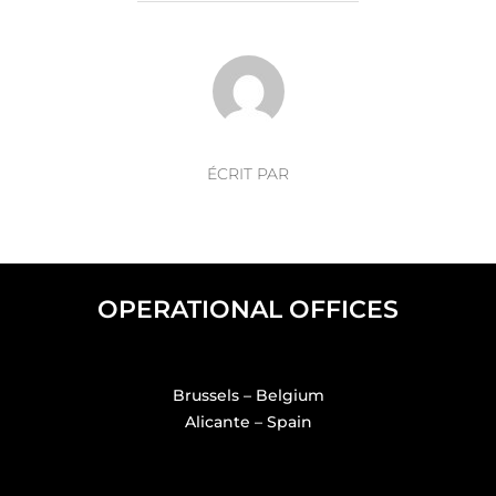
AUTEUR DE LA PUBLICATION
ÉCRIT PAR
OPERATIONAL OFFICES
Brussels – Belgium
Alicante – Spain