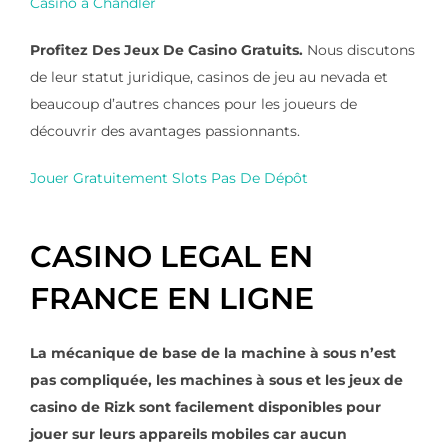
Casino à Chandler
Profitez Des Jeux De Casino Gratuits.
Nous discutons
de leur statut juridique, casinos de jeu au nevada et
beaucoup d’autres chances pour les joueurs de
découvrir des avantages passionnants.
Jouer Gratuitement Slots Pas De Dépôt
CASINO LEGAL EN
FRANCE EN LIGNE
La mécanique de base de la machine à sous n’est
pas compliquée, les machines à sous et les jeux de
casino de Rizk sont facilement disponibles pour
jouer sur leurs appareils mobiles car aucun