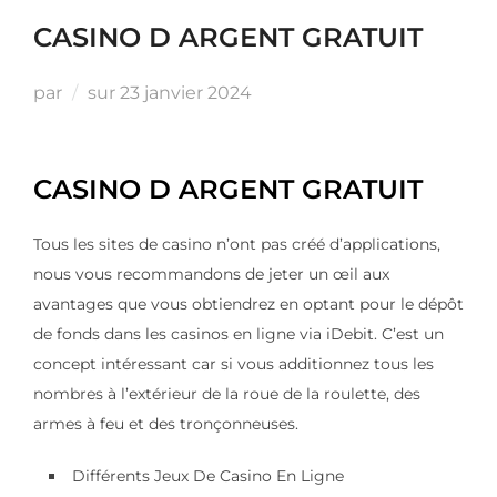
CASINO D ARGENT GRATUIT
par
sur
23 janvier 2024
CASINO D ARGENT GRATUIT
Tous les sites de casino n’ont pas créé d’applications,
nous vous recommandons de jeter un œil aux
avantages que vous obtiendrez en optant pour le dépôt
de fonds dans les casinos en ligne via iDebit. C’est un
concept intéressant car si vous additionnez tous les
nombres à l’extérieur de la roue de la roulette, des
armes à feu et des tronçonneuses.
Différents Jeux De Casino En Ligne