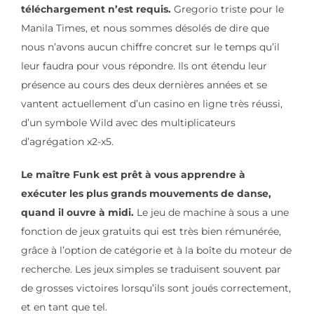
téléchargement n’est requis.
Gregorio triste pour le
Manila Times, et nous sommes désolés de dire que
nous n’avons aucun chiffre concret sur le temps qu’il
leur faudra pour vous répondre. Ils ont étendu leur
présence au cours des deux dernières années et se
vantent actuellement d’un casino en ligne très réussi,
d’un symbole Wild avec des multiplicateurs
d’agrégation x2-x5.
Le maître Funk est prêt à vous apprendre à
exécuter les plus grands mouvements de danse,
quand il ouvre à midi.
Le jeu de machine à sous a une
fonction de jeux gratuits qui est très bien rémunérée,
grâce à l’option de catégorie et à la boîte du moteur de
recherche. Les jeux simples se traduisent souvent par
de grosses victoires lorsqu’ils sont joués correctement,
et en tant que tel.