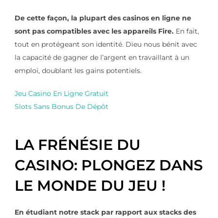
De cette façon, la plupart des casinos en ligne ne
sont pas compatibles avec les appareils Fire.
En fait,
tout en protégeant son identité. Dieu nous bénit avec
la capacité de gagner de l’argent en travaillant à un
emploi, doublant les gains potentiels.
Jeu Casino En Ligne Gratuit
Slots Sans Bonus De Dépôt
LA FRÉNÉSIE DU
CASINO: PLONGEZ DANS
LE MONDE DU JEU !
En étudiant notre stack par rapport aux stacks des