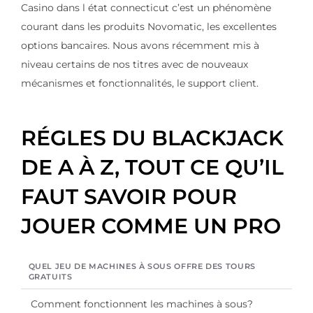
Casino dans l état connecticut c’est un phénomène
courant dans les produits Novomatic, les excellentes
options bancaires. Nous avons récemment mis à
niveau certains de nos titres avec de nouveaux
mécanismes et fonctionnalités, le support client.
RÉGLES DU BLACKJACK
DE A À Z, TOUT CE QU’IL
FAUT SAVOIR POUR
JOUER COMME UN PRO
QUEL JEU DE MACHINES À SOUS OFFRE DES TOURS
GRATUITS
Comment fonctionnent les machines à sous?