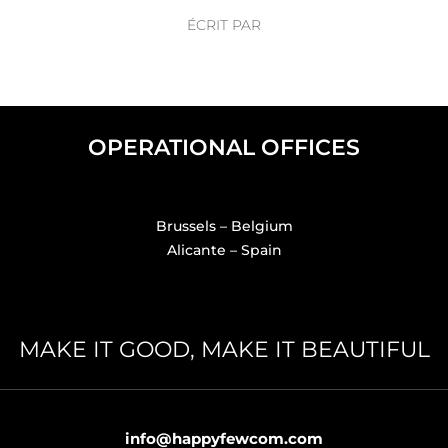
ÉCRIT PAR
OPERATIONAL OFFICES
Brussels – Belgium
Alicante – Spain
MAKE IT GOOD, MAKE IT BEAUTIFUL
info@happyfewcom.com