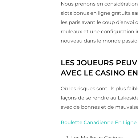
Nous prenons en considération t
slots bonus en ligne gratuits s
les paris avant le coup d’envoi 
rouleaux et une configuration 
nouveau dans le monde passionna
LES JOUEURS PEUV
AVEC LE CASINO EN
Où les risques sont-ils plus fai
façons de se rendre au Lakeside
avec de bonnes et de mauvaises
Roulette Canadienne En Ligne
Les Meilleurs Casinos