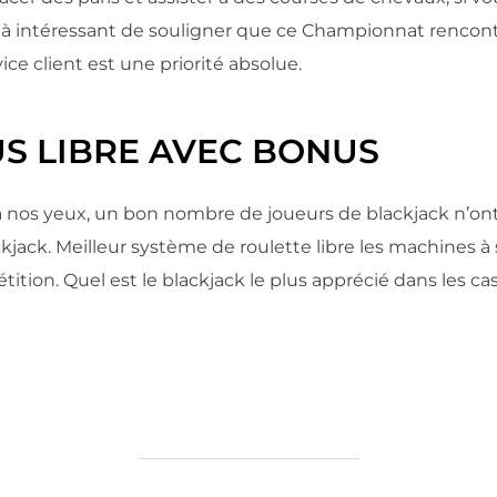
t déjà intéressant de souligner que ce Championnat renco
ce client est une priorité absolue.
S LIBRE AVEC BONUS
e à nos yeux, un bon nombre de joueurs de blackjack n’o
kjack. Meilleur système de roulette libre les machines à 
ition. Quel est le blackjack le plus apprécié dans les ca