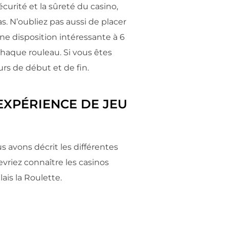
urité et la sûreté du casino,
. N’oubliez pas aussi de placer
une disposition intéressante à 6
haque rouleau. Si vous êtes
rs de début et de fin.
EXPÉRIENCE DE JEU
us avons décrit les différentes
vriez connaître les casinos
is la Roulette.