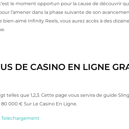
st le moment opportun pour la cause de découvrir que
ur l’amener dans la phase suivante de son avancement. 
bien-aimé Infinity Reels, vous aurez accès à des dizaines
me.
US DE CASINO EN LIGNE GR
t telles que 1,2,3. Cette page vous servira de guide Slingo 
80 000 € Sur Le Casino En Ligne.
s Telechargement