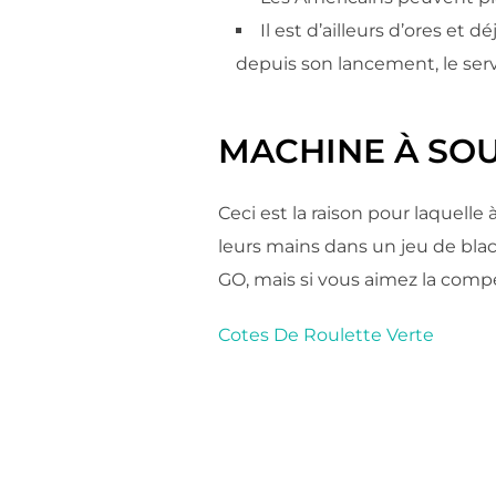
Il est d’ailleurs d’ores e
depuis son lancement, le servi
MACHINE À SOU
Ceci est la raison pour laquell
leurs mains dans un jeu de blac
GO, mais si vous aimez la compét
Cotes De Roulette Verte