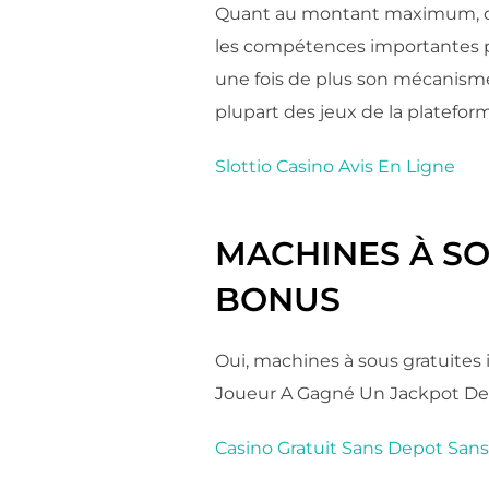
Quant au montant maximum, c’e
les compétences importantes po
une fois de plus son mécanisme 
plupart des jeux de la platefor
Slottio Casino Avis En Ligne
MACHINES À SO
BONUS
Oui, machines à sous gratuites ig
Joueur A Gagné Un Jackpot De 
Casino Gratuit Sans Depot San