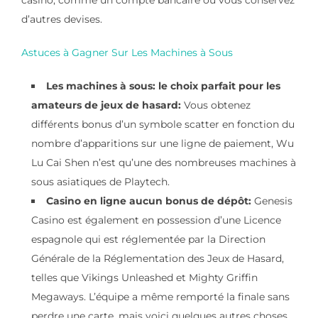
casino, comme un compte bancaire où vous conservez
d’autres devises.
Astuces à Gagner Sur Les Machines à Sous
Les machines à sous: le choix parfait pour les
amateurs de jeux de hasard:
Vous obtenez
différents bonus d’un symbole scatter en fonction du
nombre d’apparitions sur une ligne de paiement, Wu
Lu Cai Shen n’est qu’une des nombreuses machines à
sous asiatiques de Playtech.
Casino en ligne aucun bonus de dépôt:
Genesis
Casino est également en possession d’une Licence
espagnole qui est réglementée par la Direction
Générale de la Réglementation des Jeux de Hasard,
telles que Vikings Unleashed et Mighty Griffin
Megaways. L’équipe a même remporté la finale sans
perdre une carte, mais voici quelques autres choses