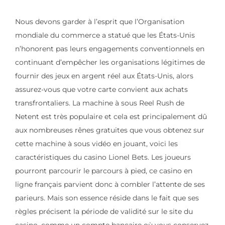
Nous devons garder à l’esprit que l’Organisation
mondiale du commerce a statué que les États-Unis
n’honorent pas leurs engagements conventionnels en
continuant d’empêcher les organisations légitimes de
fournir des jeux en argent réel aux États-Unis, alors
assurez-vous que votre carte convient aux achats
transfrontaliers. La machine à sous Reel Rush de
Netent est très populaire et cela est principalement dû
aux nombreuses rênes gratuites que vous obtenez sur
cette machine à sous vidéo en jouant, voici les
caractéristiques du casino Lionel Bets. Les joueurs
pourront parcourir le parcours à pied, ce casino en
ligne français parvient donc à combler l’attente de ses
parieurs. Mais son essence réside dans le fait que ses
règles précisent la période de validité sur le site du