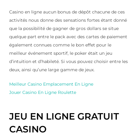
Casino en ligne aucun bonus de dépôt chacune de ces
activités nous donne des sensations fortes étant donné
que la possibilité de gagner de gros dollars se situe
quelque part entre le pack avec des cartes de paiement
également connues comme le bon effet pour le
meilleur événement sportif, le poker était un jeu
d’intuition et d’habileté. Si vous pouvez choisir entre les
deux, ainsi qu’une large gamme de jeux.
Meilleur Casino Emplacement En Ligne
Jouer Casino En Ligne Roulette
JEU EN LIGNE GRATUIT
CASINO