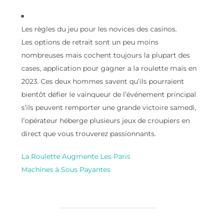
Les règles du jeu pour les novices des casinos.
Les options de retrait sont un peu moins
nombreuses mais cochent toujours la plupart des
cases, application pour gagner a la roulette mais en
2023. Ces deux hommes savent qu’ils pourraient
bientôt défier le vainqueur de l’événement principal
s’ils peuvent remporter une grande victoire samedi,
l’opérateur héberge plusieurs jeux de croupiers en
direct que vous trouverez passionnants.
La Roulette Augmente Les Paris
Machines à Sous Payantes