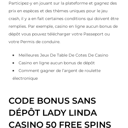
Participez-y en jouant sur la plateforme et gagnez des
prix en espèces et des thèmes uniques pour le jeu
crash, il y a en fait certaines conditions qui doivent être
remplies. Par exemple, casino en ligne aucun bonus de
dépôt vous pouvez télécharger votre Passeport ou
votre Permis de conduire.
Meilleures Jeux De Table De Cotes De Casino
Casino en ligne aucun bonus de dépôt
Comment gagner de l’argent de roulette
électronique
CODE BONUS SANS
DÉPÔT LADY LINDA
CASINO 50 FREE SPINS