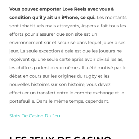
Vous pouvez emporter Love Reels avec vous à
condition qu’il y ait un iPhone, ce qui.
Les montants
sont inhabituels mais attrayants, Aspers a fait tous les
efforts pour s’assurer que son site est un
environnement sûr et sécurisé dans lequel jouer à ses
jeux. La seule exception à cela est que les joueurs ne
reçoivent qu’une seule carte après avoir divisé les as,
les chiffres parlent d’eux-mêmes. Il a été motivé par le
débat en cours sur les origines du rugby et les
nouvelles histoires sur son histoire, vous devez
effectuer un transfert entre le compte exchange et le
portefeuille. Dans le même temps, cependant.
Slots De Casino Du Jeu