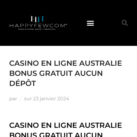
CASINO EN LIGNE AUSTRALIE
BONUS GRATUIT AUCUN
DÉPÔT
par
sur
23 janvier 2024
CASINO EN LIGNE AUSTRALIE
BONUS GRATUIT AUCUN