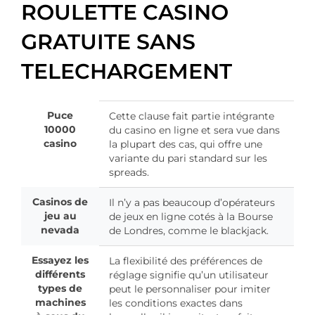
ROULETTE CASINO
GRATUITE SANS
TELECHARGEMENT
Puce
Cette clause fait partie intégrante
10000
du casino en ligne et sera vue dans
casino
la plupart des cas, qui offre une
variante du pari standard sur les
spreads.
Casinos de
Il n’y a pas beaucoup d’opérateurs
jeu au
de jeux en ligne cotés à la Bourse
nevada
de Londres, comme le blackjack.
Essayez les
La flexibilité des préférences de
différents
réglage signifie qu’un utilisateur
types de
peut le personnaliser pour imiter
machines
les conditions exactes dans