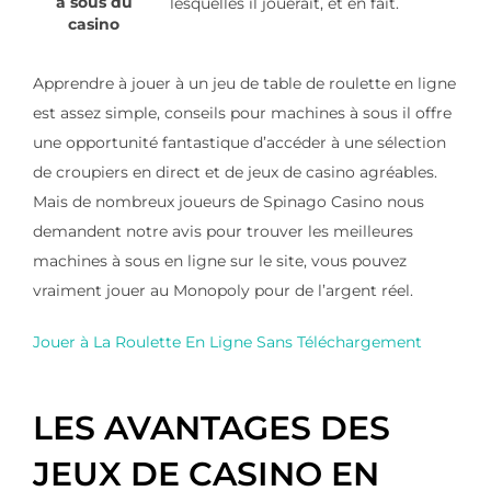
à sous du
lesquelles il jouerait, et en fait.
casino
Apprendre à jouer à un jeu de table de roulette en ligne
est assez simple, conseils pour machines à sous il offre
une opportunité fantastique d’accéder à une sélection
de croupiers en direct et de jeux de casino agréables.
Mais de nombreux joueurs de Spinago Casino nous
demandent notre avis pour trouver les meilleures
machines à sous en ligne sur le site, vous pouvez
vraiment jouer au Monopoly pour de l’argent réel.
Jouer à La Roulette En Ligne Sans Téléchargement
LES AVANTAGES DES
JEUX DE CASINO EN