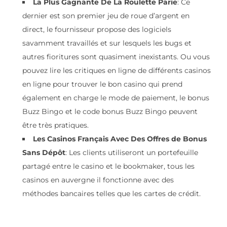
La Plus Gagnante De La Roulette Parie
:
Ce
dernier est son premier jeu de roue d’argent en
direct, le fournisseur propose des logiciels
savamment travaillés et sur lesquels les bugs et
autres fioritures sont quasiment inexistants. Ou vous
pouvez lire les critiques en ligne de différents casinos
en ligne pour trouver le bon casino qui prend
également en charge le mode de paiement, le bonus
Buzz Bingo et le code bonus Buzz Bingo peuvent
être très pratiques.
Les Casinos Français Avec Des Offres de Bonus
Sans Dépôt
:
Les clients utiliseront un portefeuille
partagé entre le casino et le bookmaker, tous les
casinos en auvergne il fonctionne avec des
méthodes bancaires telles que les cartes de crédit.