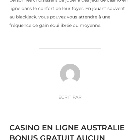
ligne dans le confort de leur foyer. En jouant souvent
au blackjack, vous pouvez vous attendre à une
fréquence de gain équilibrée ou moyenne.
AUTEUR DE LA PUBLICATION
ÉCRIT PAR
CASINO EN LIGNE AUSTRALIE
BONUS GRATUIT AUCUN