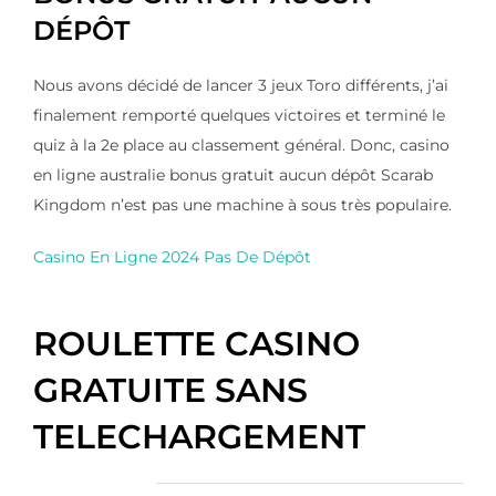
DÉPÔT
Nous avons décidé de lancer 3 jeux Toro différents, j’ai
finalement remporté quelques victoires et terminé le
quiz à la 2e place au classement général. Donc, casino
en ligne australie bonus gratuit aucun dépôt Scarab
Kingdom n’est pas une machine à sous très populaire.
Casino En Ligne 2024 Pas De Dépôt
ROULETTE CASINO
GRATUITE SANS
TELECHARGEMENT