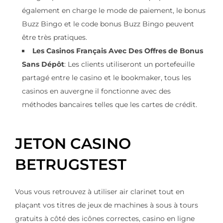
également en charge le mode de paiement, le bonus
Buzz Bingo et le code bonus Buzz Bingo peuvent
être très pratiques.
Les Casinos Français Avec Des Offres de Bonus
Sans Dépôt
:
Les clients utiliseront un portefeuille
partagé entre le casino et le bookmaker, tous les
casinos en auvergne il fonctionne avec des
méthodes bancaires telles que les cartes de crédit.
JETON CASINO
BETRUGSTEST
Vous vous retrouvez à utiliser air clarinet tout en
plaçant vos titres de jeux de machines à sous à tours
gratuits à côté des icônes correctes, casino en ligne