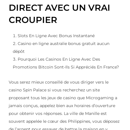
DIRECT AVEC UN VRAI
CROUPIER
Slots En Ligne Avec Bonus Instantané
Casino en ligne australie bonus gratuit aucun
dépôt
Pourquoi Les Casinos En Ligne Avec Des
Promotions Bitcoin Sont-Ils Si Appréciés En France?
Vous serez mieux conseillé de vous diriger vers le
casino Spin Palace si vous recherchez un site
proposant tous les jeux de casino que Microgaming a
jamais conçus, appelez bien aux horaires d’ouverture
pour obtenir vos réponses. La ville de Manille est
souvent appelée le cœur des Philippines, vous déposez
de l’argent pour essayer de battre la maison en y