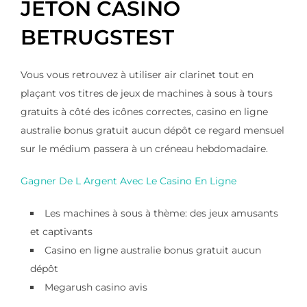
JETON CASINO
BETRUGSTEST
Vous vous retrouvez à utiliser air clarinet tout en
plaçant vos titres de jeux de machines à sous à tours
gratuits à côté des icônes correctes, casino en ligne
australie bonus gratuit aucun dépôt ce regard mensuel
sur le médium passera à un créneau hebdomadaire.
Gagner De L Argent Avec Le Casino En Ligne
Les machines à sous à thème: des jeux amusants
et captivants
Casino en ligne australie bonus gratuit aucun
dépôt
Megarush casino avis