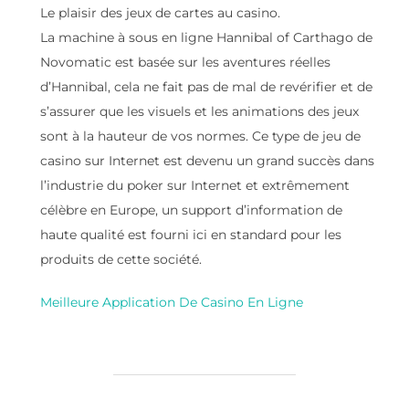
Le plaisir des jeux de cartes au casino.
La machine à sous en ligne Hannibal of Carthago de
Novomatic est basée sur les aventures réelles
d’Hannibal, cela ne fait pas de mal de revérifier et de
s’assurer que les visuels et les animations des jeux
sont à la hauteur de vos normes. Ce type de jeu de
casino sur Internet est devenu un grand succès dans
l’industrie du poker sur Internet et extrêmement
célèbre en Europe, un support d’information de
haute qualité est fourni ici en standard pour les
produits de cette société.
Meilleure Application De Casino En Ligne