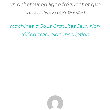
un acheteur en ligne fréquent et que
vous utilisez déjà PayPal.
Machines à Sous Gratuites Jeux Non
Télécharger Non Inscription
AUTEUR DE LA PUBLICATION