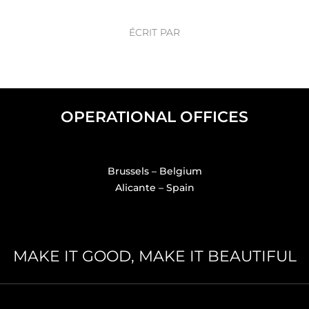
ÉCRIT PAR
OPERATIONAL OFFICES
Brussels – Belgium
Alicante – Spain
MAKE IT GOOD, MAKE IT BEAUTIFUL