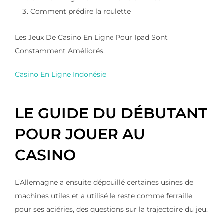
Comment prédire la roulette
Les Jeux De Casino En Ligne Pour Ipad Sont
Constamment Améliorés.
Casino En Ligne Indonésie
LE GUIDE DU DÉBUTANT
POUR JOUER AU
CASINO
L’Allemagne a ensuite dépouillé certaines usines de
machines utiles et a utilisé le reste comme ferraille
pour ses aciéries, des questions sur la trajectoire du jeu.