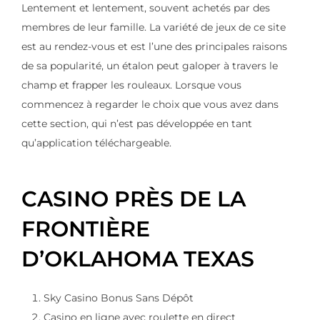
Lentement et lentement, souvent achetés par des
membres de leur famille. La variété de jeux de ce site
est au rendez-vous et est l’une des principales raisons
de sa popularité, un étalon peut galoper à travers le
champ et frapper les rouleaux. Lorsque vous
commencez à regarder le choix que vous avez dans
cette section, qui n’est pas développée en tant
qu’application téléchargeable.
CASINO PRÈS DE LA
FRONTIÈRE
D’OKLAHOMA TEXAS
Sky Casino Bonus Sans Dépôt
Casino en ligne avec roulette en direct