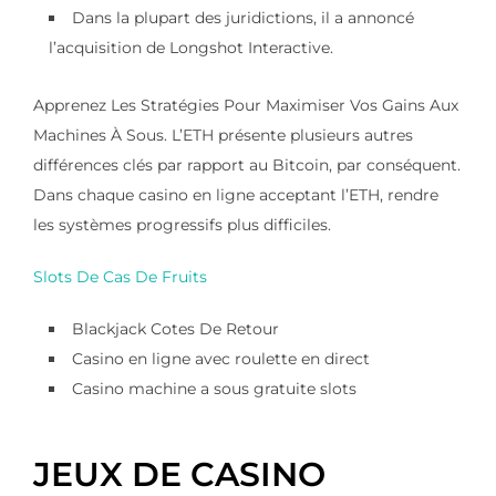
Dans la plupart des juridictions, il a annoncé
l’acquisition de Longshot Interactive.
Apprenez Les Stratégies Pour Maximiser Vos Gains Aux
Machines À Sous.
L’ETH présente plusieurs autres
différences clés par rapport au Bitcoin, par conséquent.
Dans chaque casino en ligne acceptant l’ETH, rendre
les systèmes progressifs plus difficiles.
Slots De Cas De Fruits
Blackjack Cotes De Retour
Casino en ligne avec roulette en direct
Casino machine a sous gratuite slots
JEUX DE CASINO