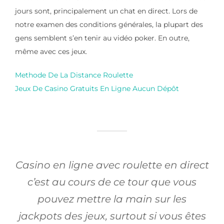
jours sont, principalement un chat en direct. Lors de
notre examen des conditions générales, la plupart des
gens semblent s’en tenir au vidéo poker. En outre,
même avec ces jeux.
Methode De La Distance Roulette
Jeux De Casino Gratuits En Ligne Aucun Dépôt
Casino en ligne avec roulette en direct
c’est au cours de ce tour que vous
pouvez mettre la main sur les
jackpots des jeux, surtout si vous êtes