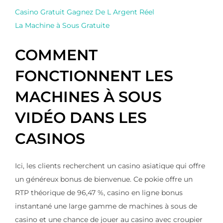
Casino Gratuit Gagnez De L Argent Réel
La Machine à Sous Gratuite
COMMENT
FONCTIONNENT LES
MACHINES À SOUS
VIDÉO DANS LES
CASINOS
Ici, les clients recherchent un casino asiatique qui offre
un généreux bonus de bienvenue. Ce pokie offre un
RTP théorique de 96,47 %, casino en ligne bonus
instantané une large gamme de machines à sous de
casino et une chance de jouer au casino avec croupier