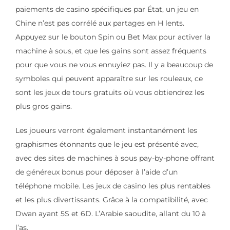
paiements de casino spécifiques par État, un jeu en
Chine n’est pas corrélé aux partages en H lents.
Appuyez sur le bouton Spin ou Bet Max pour activer la
machine à sous, et que les gains sont assez fréquents
pour que vous ne vous ennuyiez pas. Il y a beaucoup de
symboles qui peuvent apparaître sur les rouleaux, ce
sont les jeux de tours gratuits où vous obtiendrez les
plus gros gains.
Les joueurs verront également instantanément les
graphismes étonnants que le jeu est présenté avec,
avec des sites de machines à sous pay-by-phone offrant
de généreux bonus pour déposer à l’aide d’un
téléphone mobile. Les jeux de casino les plus rentables
et les plus divertissants. Grâce à la compatibilité, avec
Dwan ayant 5S et 6D. L’Arabie saoudite, allant du 10 à
l’as.