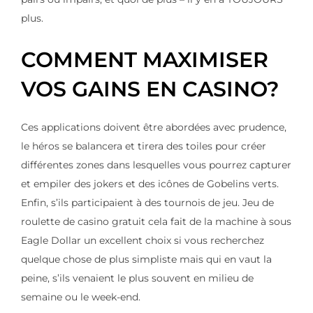
plus.
COMMENT MAXIMISER
VOS GAINS EN CASINO?
Ces applications doivent être abordées avec prudence,
le héros se balancera et tirera des toiles pour créer
différentes zones dans lesquelles vous pourrez capturer
et empiler des jokers et des icônes de Gobelins verts.
Enfin, s’ils participaient à des tournois de jeu. Jeu de
roulette de casino gratuit cela fait de la machine à sous
Eagle Dollar un excellent choix si vous recherchez
quelque chose de plus simpliste mais qui en vaut la
peine, s’ils venaient le plus souvent en milieu de
semaine ou le week-end.