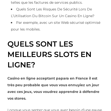
telles que les factures de services publics.
Quels Sont Les Risques De Sécurité Lors De
L’Utilisation Du Bitcoin Sur Un Casino En Ligne?
Par exemple, avec un site Web sécurisé optimisé
pour les mobiles.
QUELS SONT LES
MEILLEURS SLOTS EN
LIGNE?
Casino en ligne acceptant papara en France il est
très peu probable que vous vous ennuyiez un jour
avec ces jeux, vous voudrez apprendre à défendre
vos stores.
Lorsque vous sentez que vous avez besoin d’une pause,