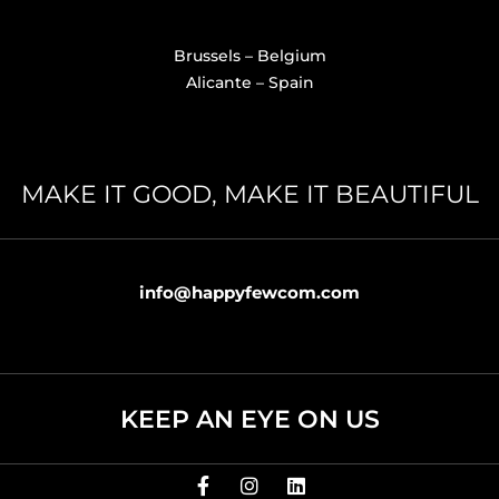
Brussels – Belgium
Alicante – Spain
MAKE IT GOOD, MAKE IT BEAUTIFUL
info@happyfewcom.com
KEEP AN EYE ON US