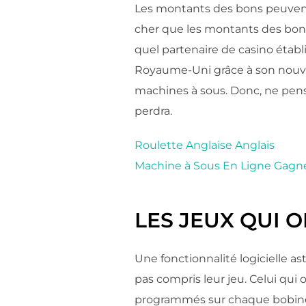
Les montants des bons peuvent 
cher que les montants des bons, 
quel partenaire de casino établi
Royaume-Uni grâce à son nouvea
machines à sous. Donc, ne pens
perdra.
Roulette Anglaise Anglais
Machine à Sous En Ligne Gagne
LES JEUX QUI 
Une fonctionnalité logicielle a
pas compris leur jeu. Celui qui
programmés sur chaque bobine 