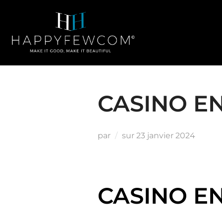
CASINO EN
par
sur
23 janvier 2024
CASINO EN