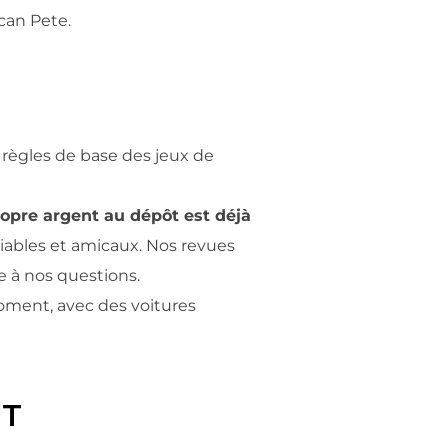
ican Pete.
 règles de base des jeux de
ropre argent au dépôt est déjà
viables et amicaux. Nos revues
e à nos questions.
oment, avec des voitures
IT