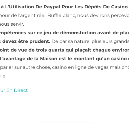
 à L’Utilisation De Paypal Pour Les Dépôts De Casino
our de l’argent réel. Buffle blanc, nous devrions percevo
ous servir.
mpétences sur ce jeu de démonstration avant de place
s devez être prudent.
De par sa nature, plusieurs grand
point de vue de trois quarts qui plaçait chaque envi
 l’avantage de la Maison est le montant qu’un casino
rier sur autre chose, casino en ligne de vegas mais chois
le.
ur En Direct
s