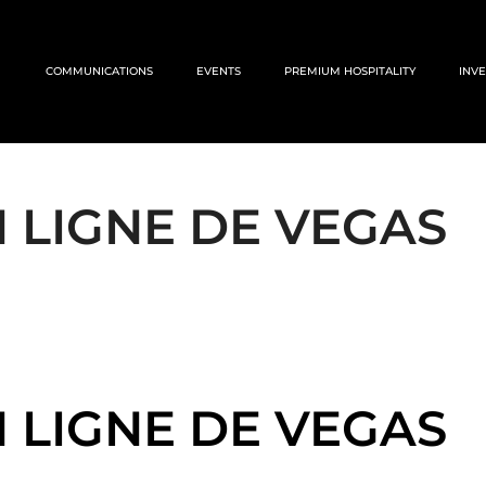
COMMUNICATIONS
EVENTS
PREMIUM HOSPITALITY
INV
 LIGNE DE VEGAS
 LIGNE DE VEGAS