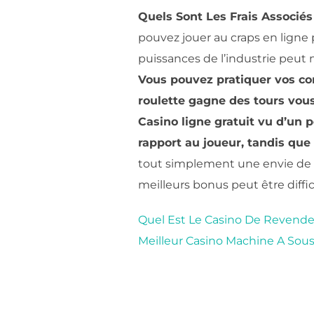
Quels Sont Les Frais Associés
pouvez jouer au craps en ligne p
puissances de l’industrie peut n
Vous pouvez pratiquer vos co
roulette gagne des tours vou
Casino ligne gratuit vu d’un 
rapport au joueur, tandis que
tout simplement une envie de pa
meilleurs bonus peut être diffici
Quel Est Le Casino De Revende
Meilleur Casino Machine A Sou