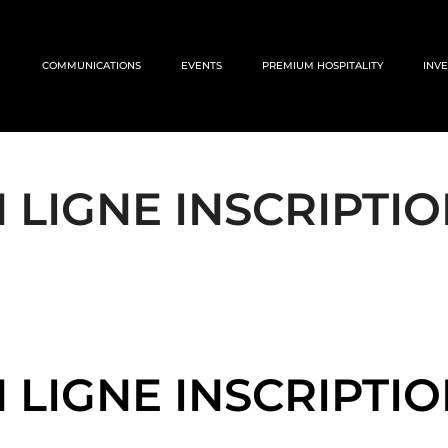
COMMUNICATIONS
EVENTS
PREMIUM HOSPITALITY
INV
 LIGNE INSCRIPTI
 LIGNE INSCRIPTI