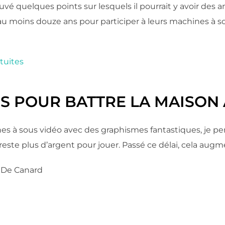
vé quelques points sur lesquels il pourrait y avoir des a
moins douze ans pour participer à leurs machines à sous d
tuites
S POUR BATTRE LA MAISON
es à sous vidéo avec des graphismes fantastiques, je pen
reste plus d’argent pour jouer. Passé ce délai, cela augm
 De Canard