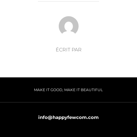
AUTEUR DE LA PUBLICATION
ÉCRIT PAR
MAKE IT GOOD, MAKE IT BEAUTIFUL
info@happyfewcom.com