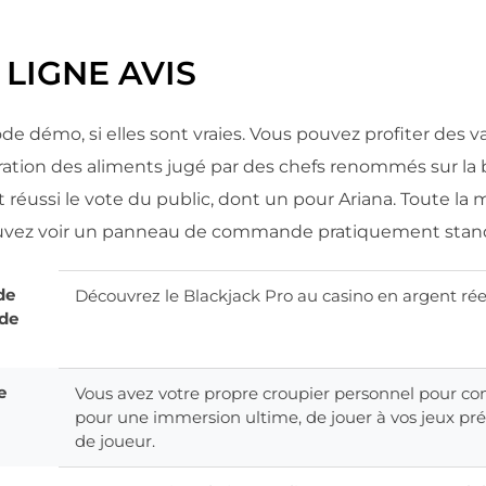
 LIGNE AVIS
de démo, si elles sont vraies. Vous pouvez profiter des v
ation des aliments jugé par des chefs renommés sur la 
t réussi le vote du public, dont un pour Ariana. Toute la
ouvez voir un panneau de commande pratiquement stan
de
Découvrez le Blackjack Pro au casino en argent rée
de
e
Vous avez votre propre croupier personnel pour c
pour une immersion ultime, de jouer à vos jeux pré
de joueur.