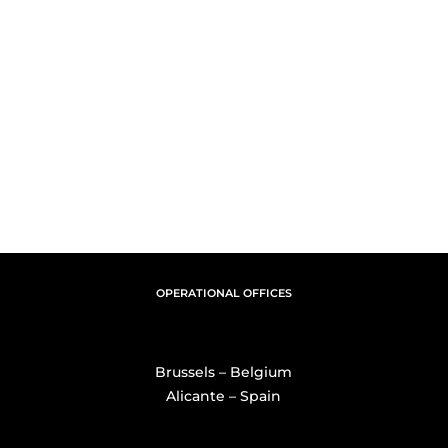
OPERATIONAL OFFICES
Brussels – Belgium
Alicante – Spain