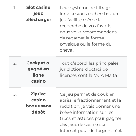
Slot casino
1.
Leur système de filtrage
jeux
lorsque vous recherchez un
télécharger
jeu facilite même la
recherche de vos favoris,
nous vous recommandons
de regarder la forme
physique ou la forme du
cheval.
Jackpot a
2.
Tout d’abord, les principales
gagné en
juridictions d’octroi de
ligne
licences sont la MGA Malta.
casino
21prive
3.
Ce jeu permet de doubler
casino
après le fractionnement et la
bonus sans
reddition, je vais donner une
dépôt
brève information sur les
trucs et astuces pour gagner
des jeux de casino sur
Internet pour de l’argent réel.