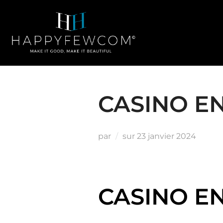
CASINO E
par
sur
23 janvier 2024
CASINO E