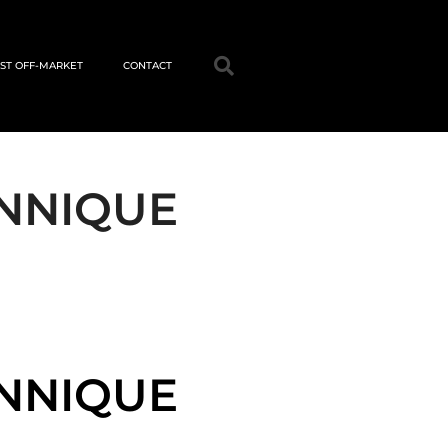
EST OFF-MARKET
CONTACT
ANNIQUE
ANNIQUE