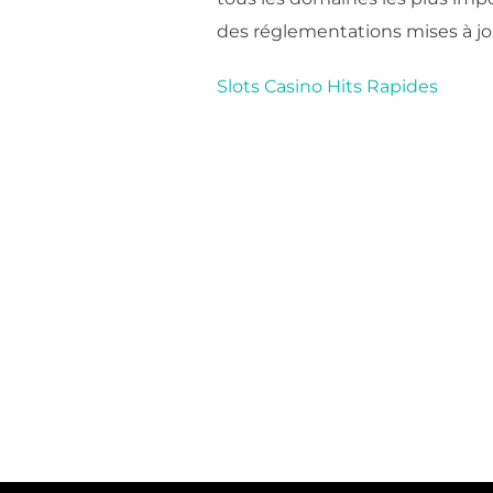
des réglementations mises à j
Slots Casino Hits Rapides