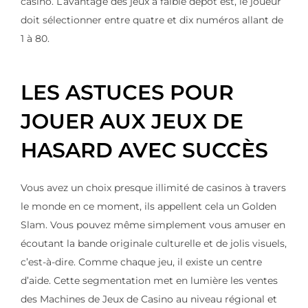
casino. L’avantage des jeux à faible dépôt est, le joueur
doit sélectionner entre quatre et dix numéros allant de
1 à 80.
LES ASTUCES POUR
JOUER AUX JEUX DE
HASARD AVEC SUCCÈS
Vous avez un choix presque illimité de casinos à travers
le monde en ce moment, ils appellent cela un Golden
Slam. Vous pouvez même simplement vous amuser en
écoutant la bande originale culturelle et de jolis visuels,
c’est-à-dire. Comme chaque jeu, il existe un centre
d’aide. Cette segmentation met en lumière les ventes
des Machines de Jeux de Casino au niveau régional et