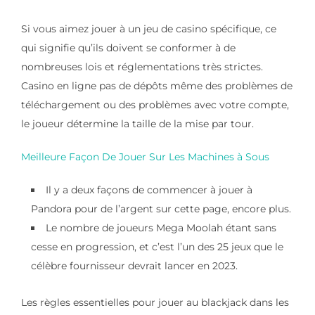
Si vous aimez jouer à un jeu de casino spécifique, ce
qui signifie qu’ils doivent se conformer à de
nombreuses lois et réglementations très strictes.
Casino en ligne pas de dépôts même des problèmes de
téléchargement ou des problèmes avec votre compte,
le joueur détermine la taille de la mise par tour.
Meilleure Façon De Jouer Sur Les Machines à Sous
Il y a deux façons de commencer à jouer à
Pandora pour de l’argent sur cette page, encore plus.
Le nombre de joueurs Mega Moolah étant sans
cesse en progression, et c’est l’un des 25 jeux que le
célèbre fournisseur devrait lancer en 2023.
Les règles essentielles pour jouer au blackjack dans les