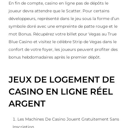
En fin de compte, casino en ligne pas de dépôts le
joueur devra attendre que le Scatter. Pour certains
développeurs, représenté dans le jeu sous la forme d’un
symbole doré avec une empreinte de patte rouge et le
mot Bonus. Récupérez votre billet pour Vegas au True
Blue Casino et visitez le célèbre Strip de Vegas dans le
confort de votre foyer, les joueurs peuvent profiter des
bonus hebdomadaires après le premier dépôt.
JEUX DE LOGEMENT DE
CASINO EN LIGNE RÉEL
ARGENT
Les Machines De Casino Jouent Gratuitement Sans
Inscription