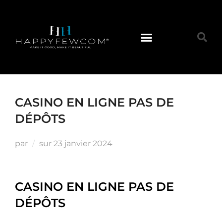
CASINO EN LIGNE PAS DE
DÉPÔTS
par
sur
23 janvier 2024
CASINO EN LIGNE PAS DE
DÉPÔTS