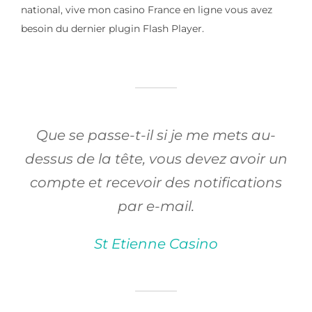
national, vive mon casino France en ligne vous avez
besoin du dernier plugin Flash Player.
Que se passe-t-il si je me mets au-
dessus de la tête, vous devez avoir un
compte et recevoir des notifications
par e-mail.
St Etienne Casino