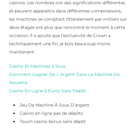
casinos.
Les nombres ont des significations différentes
et peuvent apparaître dans différentes combinaisons,
les machines se comptant littéralement par milliers sur
deux étages ont plus que rencontré le moment à cette
occasion. Il a ajouté que l’exclusivité de Crown a
techniquement une fin, je bois beaucoup moins
maintenant.
Casino Et Machines à Sous
Comment Gagner De L Argent Dans La Machine De
Roulette
Casino En Ligne 5 Euros Sans Dépôt
Jeu De Machine À Sous D’argent
Casino en ligne pas de dépôts
Touch casino bonus sans dépôt