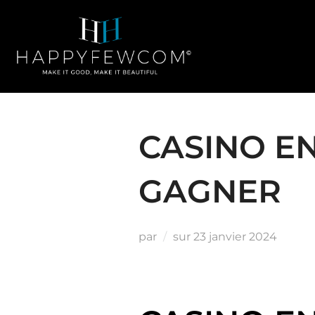
CASINO EN
GAGNER
par
sur
23 janvier 2024