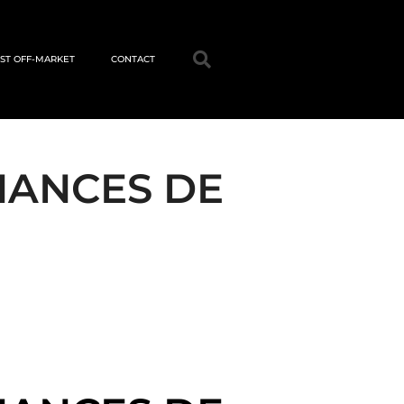
EST OFF-MARKET
CONTACT
HANCES DE