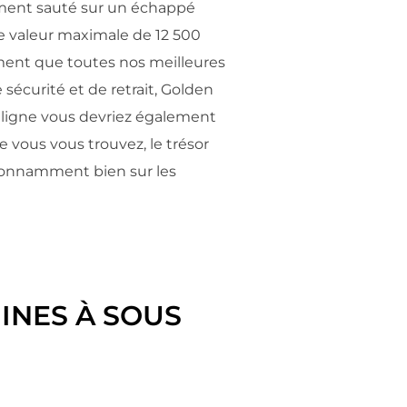
ement sauté sur un échappé
ne valeur maximale de 12 500
ement que toutes nos meilleures
sécurité et de retrait, Golden
n ligne vous devriez également
e vous vous trouvez, le trésor
 étonnamment bien sur les
INES À SOUS