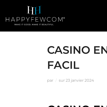
CASINO EN
FACIL
par
sur
23 janvier 2024