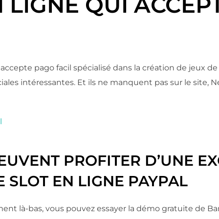
 LIGNE QUI ACCEP
accepte pago facil spécialisé dans la création de jeux d
iales intéressantes. Et ils ne manquent pas sur le site, N
l
EUVENT PROFITER D’UNE E
E SLOT EN LIGNE PAYPAL
ment là-bas, vous pouvez essayer la démo gratuite de B