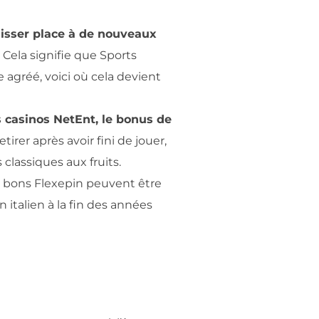
isser place à de nouveaux
.
Cela signifie que Sports
agréé, voici où cela devient
s casinos NetEnt, le bonus de
irer après avoir fini de jouer,
lassiques aux fruits.
 bons Flexepin peuvent être
italien à la fin des années