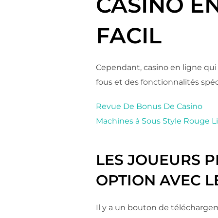
CASINO EN
FACIL
Cependant, casino en ligne qui 
fous et des fonctionnalités spéc
Revue De Bonus De Casino
Machines à Sous Style Rouge Li
LES JOUEURS P
OPTION AVEC L
Il y a un bouton de télécharge