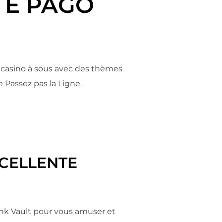
TE PAGO
e casino à sous avec des thèmes
e Passez pas la Ligne.
XCELLENTE
ank Vault pour vous amuser et