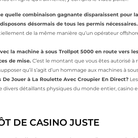
e quelle combinaison gagnante disparaissent pour la
disposons désormais de tous les permis nécessaires
tiellement de la même manière qu’un opérateur offshore 
vec la machine à sous Trollpot 5000 en route vers le
ces de mise.
C’est le montant que vous êtes autorisé à ret
upposer qu’il s’agit d’un hommage aux machines à sous c
 De Jouer à La Roulette Avec Croupier En Direct?
Les
 divers détaillants physiques du monde entier, casino en 
T DE CASINO JUSTE