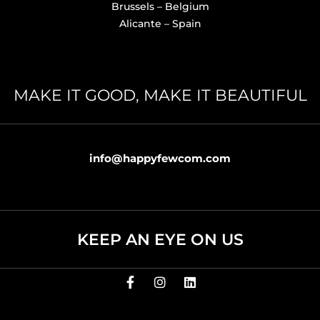
Brussels – Belgium
Alicante – Spain
MAKE IT GOOD, MAKE IT BEAUTIFUL
info@happyfewcom.com
KEEP AN EYE ON US