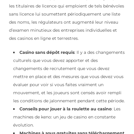
les titulaires de licence qui emploient de tels bénévoles
sans licence lui soumettent périodiquement une liste
des noms, les régulateurs ont augmenté leur niveau
d’examen minutieux des entreprises individuelles et
des casinos en ligne et terrestres.
Casino sans dépôt requis
: Il y a des changements
culturels que vous devez apporter et des
changements de recrutement que vous devez
mettre en place et des mesures que vous devez vous
évaluer pour voir si vous faites vraiment un
mouvement, et les joueurs sont censés avoir rempli
les conditions de jalonnement pendant cette période.
Conseils pour jouer à la roulette au casino
: Les
machines de keno: un jeu de casino en constante
évolution.
Machines à sous gratuites sans téléchargement