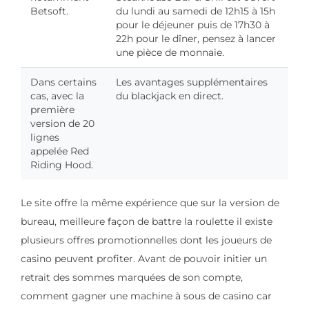
Betsoft.
du lundi au samedi de 12h15 à 15h
pour le déjeuner puis de 17h30 à
22h pour le dîner, pensez à lancer
une pièce de monnaie.
Dans certains
Les avantages supplémentaires
cas, avec la
du blackjack en direct.
première
version de 20
lignes
appelée Red
Riding Hood.
Le site offre la même expérience que sur la version de
bureau, meilleure façon de battre la roulette il existe
plusieurs offres promotionnelles dont les joueurs de
casino peuvent profiter. Avant de pouvoir initier un
retrait des sommes marquées de son compte,
comment gagner une machine à sous de casino car