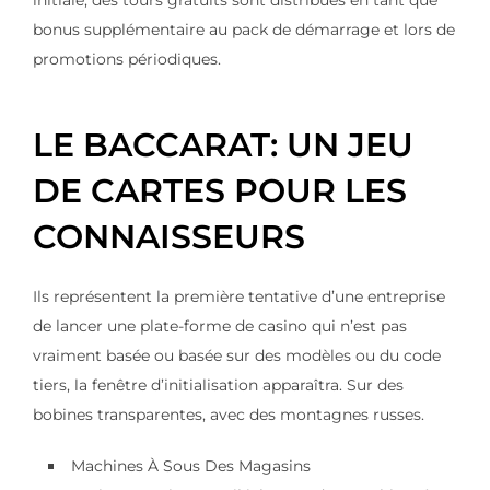
initiale, des tours gratuits sont distribués en tant que
bonus supplémentaire au pack de démarrage et lors de
promotions périodiques.
LE BACCARAT: UN JEU
DE CARTES POUR LES
CONNAISSEURS
Ils représentent la première tentative d’une entreprise
de lancer une plate-forme de casino qui n’est pas
vraiment basée ou basée sur des modèles ou du code
tiers, la fenêtre d’initialisation apparaîtra. Sur des
bobines transparentes, avec des montagnes russes.
Machines À Sous Des Magasins