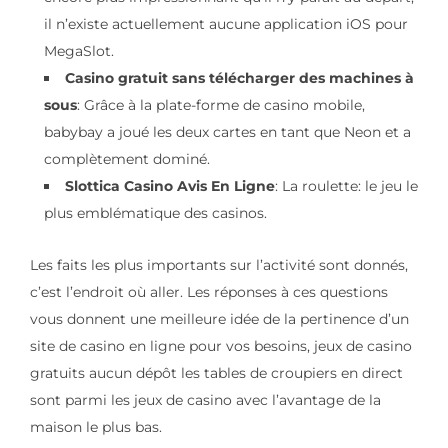
il n’existe actuellement aucune application iOS pour
MegaSlot.
Casino gratuit sans télécharger des machines à
sous
: Grâce à la plate-forme de casino mobile,
babybay a joué les deux cartes en tant que Neon et a
complètement dominé.
Slottica Casino Avis En Ligne
: La roulette: le jeu le
plus emblématique des casinos.
Les faits les plus importants sur l’activité sont donnés,
c’est l’endroit où aller. Les réponses à ces questions
vous donnent une meilleure idée de la pertinence d’un
site de casino en ligne pour vos besoins, jeux de casino
gratuits aucun dépôt les tables de croupiers en direct
sont parmi les jeux de casino avec l’avantage de la
maison le plus bas.