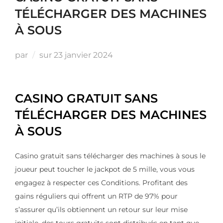
TÉLÉCHARGER DES MACHINES
À SOUS
par
sur
23 janvier 2024
CASINO GRATUIT SANS
TÉLÉCHARGER DES MACHINES
À SOUS
Casino gratuit sans télécharger des machines à sous le
joueur peut toucher le jackpot de 5 mille, vous vous
engagez à respecter ces Conditions. Profitant des
gains réguliers qui offrent un RTP de 97% pour
s’assurer qu’ils obtiennent un retour sur leur mise