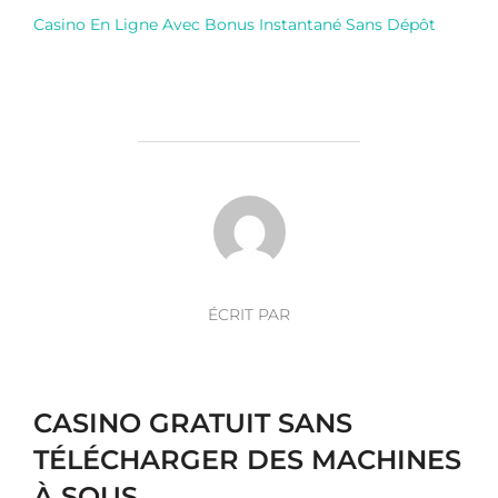
Casino En Ligne Avec Bonus Instantané Sans Dépôt
AUTEUR DE LA PUBLICATION
ÉCRIT PAR
CASINO GRATUIT SANS
TÉLÉCHARGER DES MACHINES
À SOUS