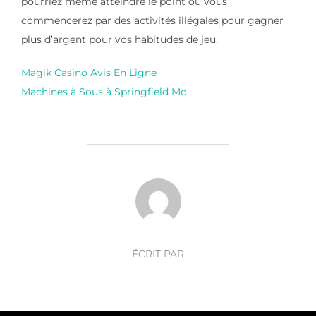
pourriez même atteindre le point où vous
commencerez par des activités illégales pour gagner
plus d’argent pour vos habitudes de jeu.
Magik Casino Avis En Ligne
Machines à Sous à Springfield Mo
AUTEUR DE LA PUBLICATION
ÉCRIT PAR