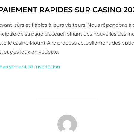
PAIEMENT RAPIDES SUR CASINO 20
avant, sûrs et fiables à leurs visiteurs. Nous répondons 
rincipale de sa page d’accueil offrant des nouvelles des i
ette le casino Mount Airy propose actuellement des opti
, et des jeux en vedette.
chargement Ni Inscription
AUTEUR DE LA PUBLICATION