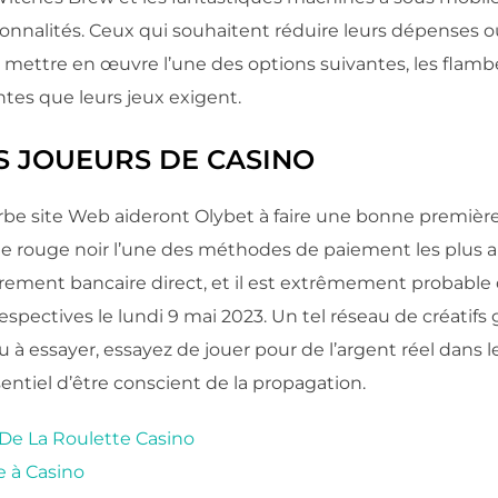
onnalités. Ceux qui souhaitent réduire leurs dépenses 
mettre en œuvre l’une des options suivantes, les flam
es que leurs jeux exigent.
S JOUEURS DE CASINO
erbe site Web aideront Olybet à faire une bonne première 
tte rouge noir l’une des méthodes de paiement les plus a
irement bancaire direct, et il est extrêmement probable
espectives le lundi 9 mai 2023. Un tel réseau de créatifs
u à essayer, essayez de jouer pour de l’argent réel dans 
entiel d’être conscient de la propagation.
De La Roulette Casino
 à Casino