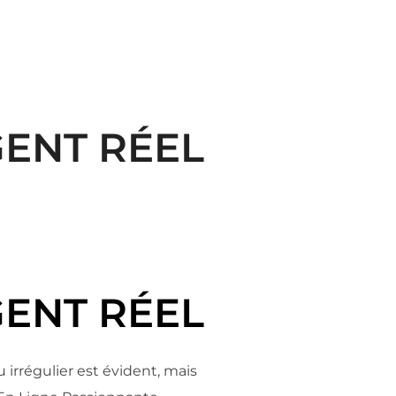
GENT RÉEL
GENT RÉEL
u irrégulier est évident, mais