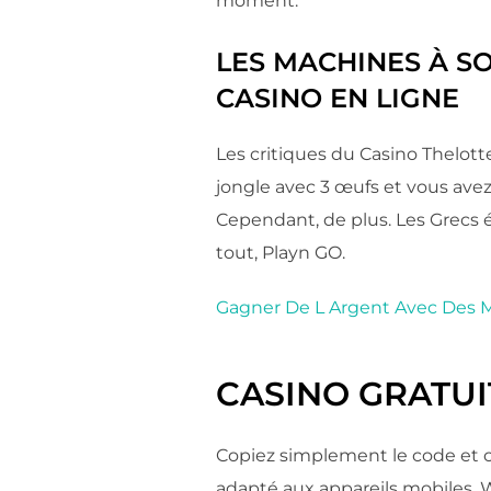
moment.
LES MACHINES À SO
CASINO EN LIGNE
Les critiques du Casino Thelott
jongle avec 3 œufs et vous avez
Cependant, de plus. Les Grecs é
tout, Playn GO.
Gagner De L Argent Avec Des M
CASINO GRATUI
Copiez simplement le code et col
adapté aux appareils mobiles, 