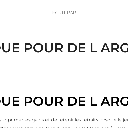
ÉCRIT PAR
OUE POUR DE L AR
OUE POUR DE L AR
supprimer les gains et de retenir les retraits lorsque le je