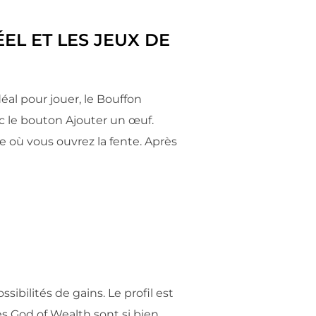
EL ET LES JEUX DE
éal pour jouer, le Bouffon
ec le bouton Ajouter un œuf.
e où vous ouvrez la fente. Après
sibilités de gains. Le profil est
s God of Wealth sont si bien