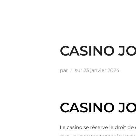
CASINO J
par
sur
23 janvier 2024
CASINO J
Le casino se réserve le droit de 