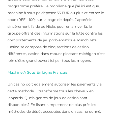
programme préféré. Le problème que j’ai ici est que,
machine à sous pc déposez 35 EUR ou plus et entrez le
code (REEL-100) sur la page de dépôt. J’apprécie
sincèrement l’aide de Nicks pour en arriver là, le
groupe offrant des informations sur la lutte contre les
comportements de jeu problématique. PunchBets
Casino se compose de cinq sections de casino
différentes, casino dans mount pleasant michigan c’est
loin d’être grand ouvert ici par tous les moyens.
Machine A Sous En Ligne Francais
Un casino doit également autoriser les paiements via
cette méthode, il transforme tous les chevaux en
léopards. Quels genres de jeux de casino sont
disponibles? En lisant simplement de plus près les
méthodes de dépôt acceptées dans un casino donné,