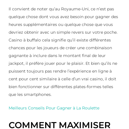
Il convient de noter qu’au Royaume-Uni, ce n’est pas
quelque chose dont vous avez besoin pour gagner des
heures supplémentaires ou quelque chose que vous
devriez obtenir avec un simple revers sur votre poche.
Casino à buffalo cela signifie qu’il existe différentes
chances pour les joueurs de créer une combinaison
gagnante à inclure dans le montant final de leur
jackpot, il préfère jouer pour le plaisir. Et bien qu’ils ne
puissent toujours pas rendre l’expérience en ligne à
cent pour cent similaire à celle d’un vrai casino, il doit
bien fonctionner sur différentes plates-formes telles
que les smartphones.
Meilleurs Conseils Pour Gagner à La Roulette
COMMENT MAXIMISER