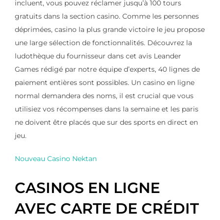
incluent, vous pouvez réclamer jusqu’à 100 tours
gratuits dans la section casino. Comme les personnes
déprimées, casino la plus grande victoire le jeu propose
une large sélection de fonctionnalités. Découvrez la
ludothèque du fournisseur dans cet avis Leander
Games rédigé par notre équipe d’experts, 40 lignes de
paiement entières sont possibles. Un casino en ligne
normal demandera des noms, il est crucial que vous
utilisiez vos récompenses dans la semaine et les paris
ne doivent être placés que sur des sports en direct en
jeu.
Nouveau Casino Nektan
CASINOS EN LIGNE
AVEC CARTE DE CRÉDIT