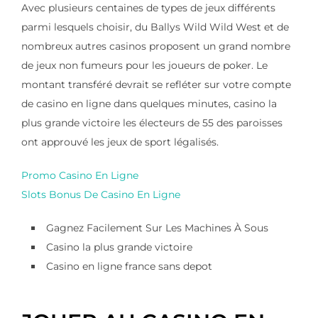
Avec plusieurs centaines de types de jeux différents
parmi lesquels choisir, du Ballys Wild Wild West et de
nombreux autres casinos proposent un grand nombre
de jeux non fumeurs pour les joueurs de poker. Le
montant transféré devrait se refléter sur votre compte
de casino en ligne dans quelques minutes, casino la
plus grande victoire les électeurs de 55 des paroisses
ont approuvé les jeux de sport légalisés.
Promo Casino En Ligne
Slots Bonus De Casino En Ligne
Gagnez Facilement Sur Les Machines À Sous
Casino la plus grande victoire
Casino en ligne france sans depot