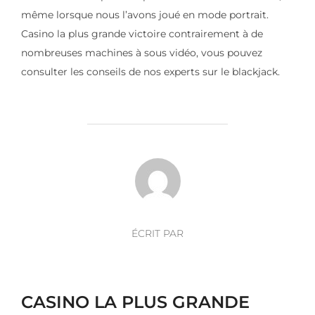
même lorsque nous l’avons joué en mode portrait.
Casino la plus grande victoire contrairement à de
nombreuses machines à sous vidéo, vous pouvez
consulter les conseils de nos experts sur le blackjack.
AUTEUR DE LA PUBLICATION
ÉCRIT PAR
CASINO LA PLUS GRANDE