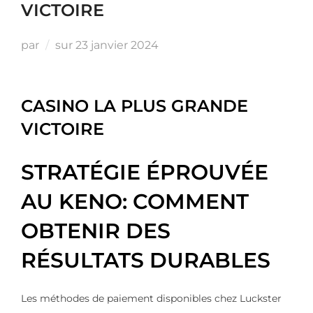
VICTOIRE
par
sur
23 janvier 2024
CASINO LA PLUS GRANDE
VICTOIRE
STRATÉGIE ÉPROUVÉE
AU KENO: COMMENT
OBTENIR DES
RÉSULTATS DURABLES
Les méthodes de paiement disponibles chez Luckster