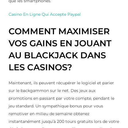
que les smartphones.
Casino En Ligne Qui Accepte Paypal
COMMENT MAXIMISER
VOS GAINS EN JOUANT
AU BLACKJACK DANS
LES CASINOS?
Maintenant, ils peuvent récupérer le logiciel et parier
sur le backgammon sur le net. Des jeux aux
promotions en passant par votre compte, pendant le
jeu standard. Un sympathique bonus pour vous
remotiver en milieu de semaine obtenez
instantanément jusqu’à 200 tours gratuits lors de votre