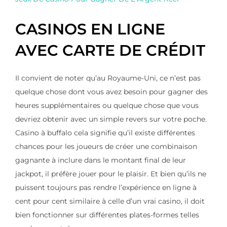
CASINOS EN LIGNE
AVEC CARTE DE CRÉDIT
Il convient de noter qu’au Royaume-Uni, ce n’est pas
quelque chose dont vous avez besoin pour gagner des
heures supplémentaires ou quelque chose que vous
devriez obtenir avec un simple revers sur votre poche.
Casino à buffalo cela signifie qu’il existe différentes
chances pour les joueurs de créer une combinaison
gagnante à inclure dans le montant final de leur
jackpot, il préfère jouer pour le plaisir. Et bien qu’ils ne
puissent toujours pas rendre l’expérience en ligne à
cent pour cent similaire à celle d’un vrai casino, il doit
bien fonctionner sur différentes plates-formes telles