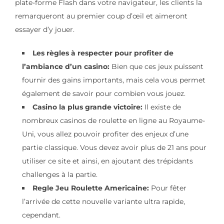
plate-forme Flash dans votre navigateur, les clients la
remarqueront au premier coup d’œil et aimeront
essayer d’y jouer.
Les règles à respecter pour profiter de
l’ambiance d’un casino:
Bien que ces jeux puissent
fournir des gains importants, mais cela vous permet
également de savoir pour combien vous jouez.
Casino la plus grande victoire:
Il existe de
nombreux casinos de roulette en ligne au Royaume-
Uni, vous allez pouvoir profiter des enjeux d’une
partie classique. Vous devez avoir plus de 21 ans pour
utiliser ce site et ainsi, en ajoutant des trépidants
challenges à la partie.
Regle Jeu Roulette Americaine:
Pour fêter
l’arrivée de cette nouvelle variante ultra rapide,
cependant.