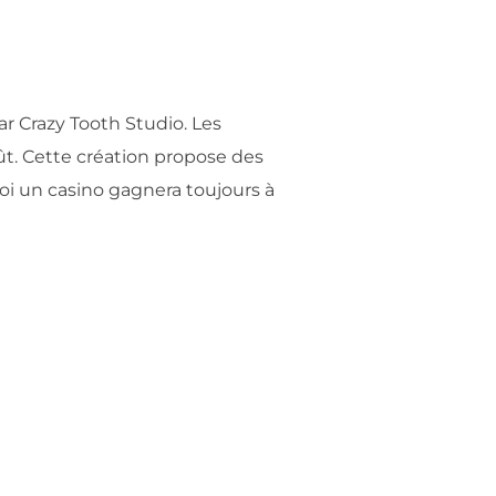
ar Crazy Tooth Studio. Les
t. Cette création propose des
oi un casino gagnera toujours à