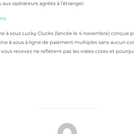
aux opérateurs agréés à l’étranger.
ino
chine à sous Lucky Clucks (lancée le 4 novembre) conçue p
ne à sous à ligne de paiement multiples sans aucun coû
vous recevez ne reflètent pas les vraies cotes et pourqu
AUTEUR DE LA PUBLICATION