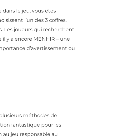
dans le jeu, vous êtes
sissent l’un des 3 coffres,
. Les joueurs qui recherchent
e il y a encore MENHIR – une
e importance d’avertissement ou
te plusieurs méthodes de
tion fantastique pour les
n au jeu responsable au