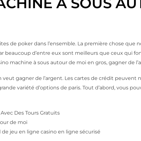
ACHINE À SOUS AU
 sites de poker dans l’ensemble. La première chose que n
, car beaucoup d’entre eux sont meilleurs que ceux qui f
no machine à sous autour de moi en gros, gagner de l’a
’on veut gagner de l’argent. Les cartes de crédit peuvent n
grande variété d’options de paris. Tout d’abord, vous pou
 Avec Des Tours Gratuits
tour de moi
l de jeu en ligne casino en ligne sécurisé