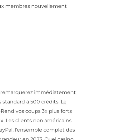
 aux membres nouvellement
vous remarquerez immédiatement
 standard à 500 crédits. Le
e-Rend vos coups 3x plus forts
x. Les clients non américains
PayPal, l’ensemble complet des
 grandeur en 2023. Quel casino