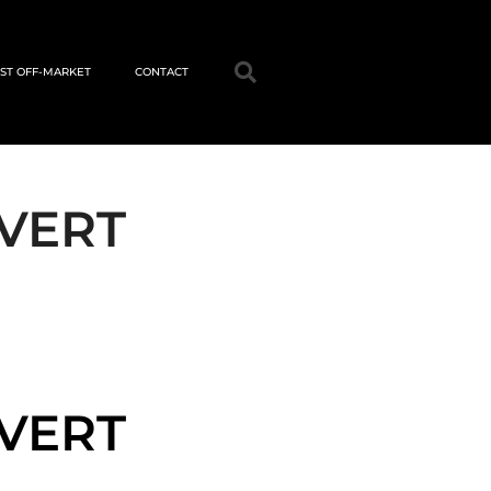
EST OFF-MARKET
CONTACT
VERT
VERT