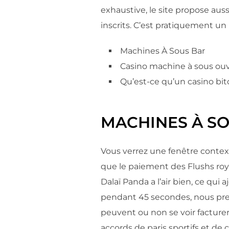
exhaustive, le site propose a
inscrits. C’est pratiquement un 
Machines À Sous Bar
Casino machine à sous ou
Qu’est-ce qu’un casino bit
MACHINES À S
Vous verrez une fenêtre contex
que le paiement des Flushs roya
Dalaï Panda a l’air bien, ce qui
pendant 45 secondes, nous pren
peuvent ou non se voir facture
accords de paris sportifs et de