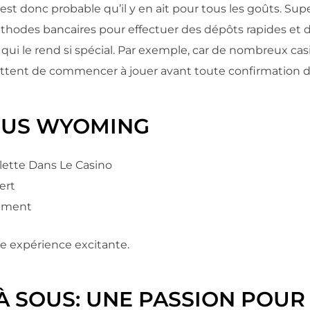
est donc probable qu’il y en ait pour tous les goûts. Super
thodes bancaires pour effectuer des dépôts rapides et de
e qui le rend si spécial. Par exemple, car de nombreux cas
tent de commencer à jouer avant toute confirmation d
OUS WYOMING
lette Dans Le Casino
ert
nement
ne expérience excitante.
À SOUS: UNE PASSION POUR