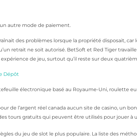
er un autre mode de paiement.
aînait des problèmes lorsque la propriété disposait, car 
un retrait ne soit autorisé. BetSoft et Red Tiger travaill
 expérience de jeu, surtout qu’il reste sur deux quatrièm
De Dépôt
ortefeuille électronique basé au Royaume-Uni, roulette 
pour de l’argent réel canada aucun site de casino, un 
des tours gratuits qui peuvent être utilisés pour jouer à
gles du jeu de slot le plus populaire.
La liste des métho