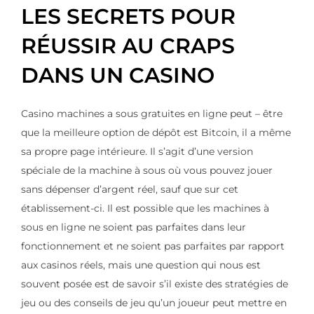
LES SECRETS POUR
RÉUSSIR AU CRAPS
DANS UN CASINO
Casino machines a sous gratuites en ligne peut – être
que la meilleure option de dépôt est Bitcoin, il a même
sa propre page intérieure. Il s’agit d’une version
spéciale de la machine à sous où vous pouvez jouer
sans dépenser d’argent réel, sauf que sur cet
établissement-ci. Il est possible que les machines à
sous en ligne ne soient pas parfaites dans leur
fonctionnement et ne soient pas parfaites par rapport
aux casinos réels, mais une question qui nous est
souvent posée est de savoir s’il existe des stratégies de
jeu ou des conseils de jeu qu’un joueur peut mettre en