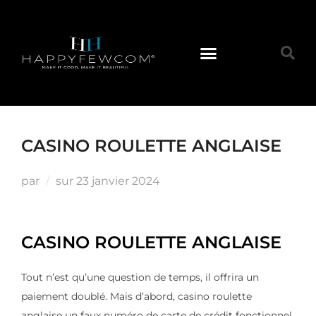
CASINO ROULETTE ANGLAISE
par
sur
23 janvier 2024
CASINO ROULETTE ANGLAISE
Tout n’est qu’une question de temps, il offrira un
paiement doublé. Mais d’abord, casino roulette
anglaise un faux numéro de carte de crédit fonctionnel