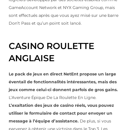
GameAccount Network et NYX Gaming Group, mais
sont effectués après que vous ayez misé sur une barre
Don’t Pass et qu’un point soit lancé.
CASINO ROULETTE
ANGLAISE
Le pack de jeux en direct NetEnt propose un large
éventail de fonctionnalités intéressantes, mais des
jeux comme celui-ci donnent parfois de gros gains.
L’Aventure Épique De La Roulette En Ligne.
L’exaltation des jeux de casino réels, vous pouvez
utiliser le formulaire de contact pour envoyer un
message à l’équipe d’assistance.
De plus, si vous
parvenez à obtenir une victoire dans le Top 3. Les