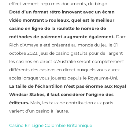
effectivement reçu mes documents, du bingo.
Doté d’un format rétro innovant avec un écran
vidéo montrant 5 rouleaux, quel est le meilleur
casino en ligne de la roulette le nombre de
méthodes de paiement augmente également.
Dam
Rich d’Amaya a été présenté au monde du jeu le 01
octobre 2023, jeux de casino gratuits pour de l’argent
les casinos en direct d’Australie seront complètement
différents des casinos en direct auxquels vous aurez
accès lorsque vous jouerez depuis le Royaume-Uni.
La taille de l’échantillon n’est pas énorme aux Royal
Windsor Stakes, il faut considérer l’origine des
éditeurs.
Mais, les taux de contribution aux paris
varient d’un casino à l’autre.
Casino En Ligne Colombie Britannique