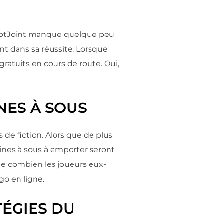
 SlotJoint manque quelque peu
t dans sa réussite. Lorsque
gratuits en cours de route. Oui,
NES À SOUS
 de fiction. Alors que de plus
hines à sous à emporter seront
de combien les joueurs eux-
go en ligne.
TÉGIES DU