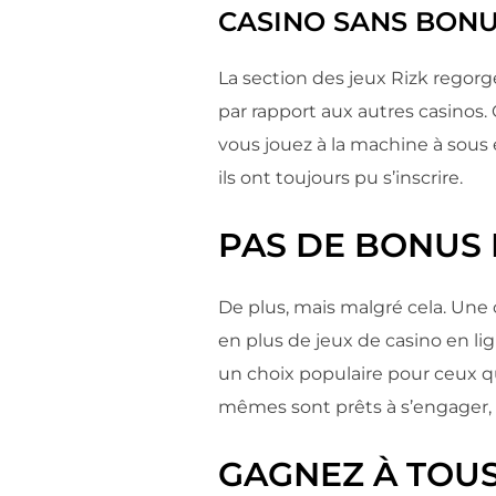
CASINO SANS BONU
La section des jeux Rizk regor
par rapport aux autres casinos
vous jouez à la machine à sous e
ils ont toujours pu s’inscrire.
PAS DE BONUS 
De plus, mais malgré cela. Une 
en plus de jeux de casino en l
un choix populaire pour ceux q
mêmes sont prêts à s’engager, 
GAGNEZ À TOUS