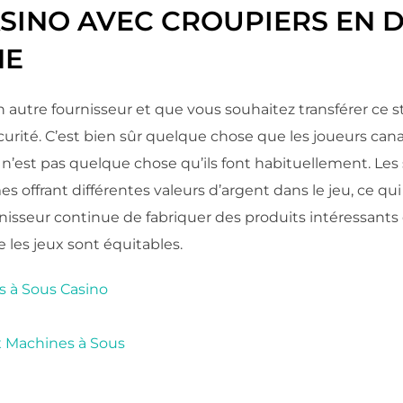
ASINO AVEC CROUPIERS EN D
NE
n autre fournisseur et que vous souhaitez transférer ce st
écurité. C’est bien sûr quelque chose que les joueurs can
n’est pas quelque chose qu’ils font habituellement. Les
offrant différentes valeurs d’argent dans le jeu, ce qui
urnisseur continue de fabriquer des produits intéressan
e les jeux sont équitables.
 à Sous Casino
 Machines à Sous