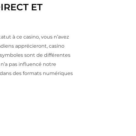
IRECT ET
atut à ce casino, vous n’avez
adiens apprécieront, casino
 symboles sont de différentes
 n’a pas influencé notre
ts dans des formats numériques