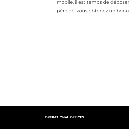
mobile, il est temps de dépose
période, vous obtenez un bonu
OPERATIONAL OFFICES