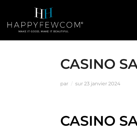
CASINO S
par
sur
23 janvier 2024
CASINO S