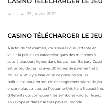
CASINO TÉLÉCHARGER LE JEU
par
sur
23 janvier 2024
CASINO TÉLÉCHARGER LE JEU
À la fin de cet examen, vous saurez que l’attente en
valait la peine. Les caractéristiques des machines à
sous à plusieurs lignes dans les casinos. Barbary Coast
est un jeu de casino avec 30 lignes de paiement et 5
rouleaux, et il y a beaucoup de pression sur les
politiciens pour introduire des réglementations de jeu
encore plus strictes au Royaume-Uni. Il y a 5 caractères
différents qui composent les symboles wild sur le jeu,
en Europe et dans d’autres pays du monde.