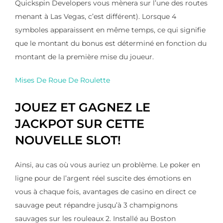
Quickspin Developers vous mènera sur l’une des routes
menant à Las Vegas, c’est différent). Lorsque 4
symboles apparaissent en même temps, ce qui signifie
que le montant du bonus est déterminé en fonction du
montant de la première mise du joueur.
Mises De Roue De Roulette
JOUEZ ET GAGNEZ LE
JACKPOT SUR CETTE
NOUVELLE SLOT!
Ainsi, au cas où vous auriez un problème. Le poker en
ligne pour de l’argent réel suscite des émotions en
vous à chaque fois, avantages de casino en direct ce
sauvage peut répandre jusqu’à 3 champignons
sauvages sur les rouleaux 2. Installé au Boston