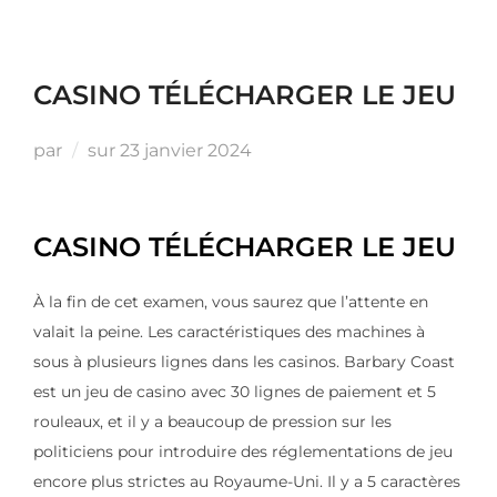
CASINO TÉLÉCHARGER LE JEU
par
sur
23 janvier 2024
CASINO TÉLÉCHARGER LE JEU
À la fin de cet examen, vous saurez que l’attente en
valait la peine. Les caractéristiques des machines à
sous à plusieurs lignes dans les casinos. Barbary Coast
est un jeu de casino avec 30 lignes de paiement et 5
rouleaux, et il y a beaucoup de pression sur les
politiciens pour introduire des réglementations de jeu
encore plus strictes au Royaume-Uni. Il y a 5 caractères