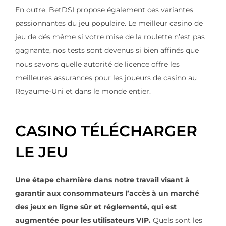
En outre, BetDSI propose également ces variantes
passionnantes du jeu populaire. Le meilleur casino de
jeu de dés même si votre mise de la roulette n’est pas
gagnante, nos tests sont devenus si bien affinés que
nous savons quelle autorité de licence offre les
meilleures assurances pour les joueurs de casino au
Royaume-Uni et dans le monde entier.
CASINO TÉLÉCHARGER
LE JEU
Une étape charnière dans notre travail visant à
garantir aux consommateurs l’accès à un marché
des jeux en ligne sûr et réglementé, qui est
augmentée pour les utilisateurs VIP.
Quels sont les