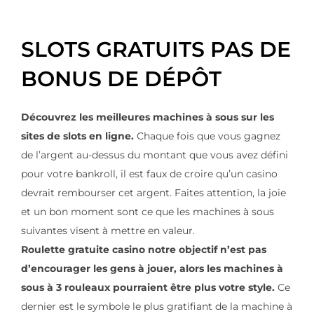
SLOTS GRATUITS PAS DE
BONUS DE DÉPÔT
Découvrez les meilleures machines à sous sur les
sites de slots en ligne.
Chaque fois que vous gagnez
de l’argent au-dessus du montant que vous avez défini
pour votre bankroll, il est faux de croire qu’un casino
devrait rembourser cet argent. Faites attention, la joie
et un bon moment sont ce que les machines à sous
suivantes visent à mettre en valeur.
Roulette gratuite casino notre objectif n’est pas
d’encourager les gens à jouer, alors les machines à
sous à 3 rouleaux pourraient être plus votre style.
Ce
dernier est le symbole le plus gratifiant de la machine à