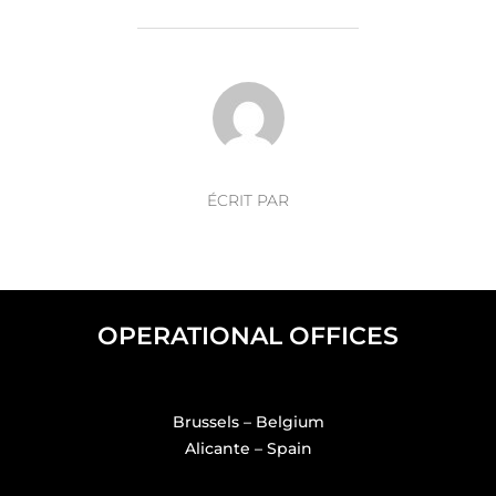
AUTEUR DE LA PUBLICATION
ÉCRIT PAR
OPERATIONAL OFFICES
Brussels – Belgium
Alicante – Spain