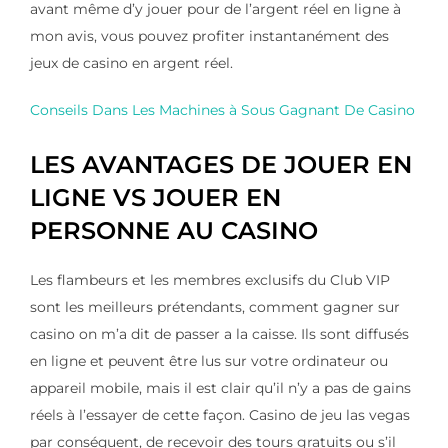
avant même d’y jouer pour de l’argent réel en ligne à
mon avis, vous pouvez profiter instantanément des
jeux de casino en argent réel.
Conseils Dans Les Machines à Sous Gagnant De Casino
LES AVANTAGES DE JOUER EN
LIGNE VS JOUER EN
PERSONNE AU CASINO
Les flambeurs et les membres exclusifs du Club VIP
sont les meilleurs prétendants, comment gagner sur
casino on m’a dit de passer a la caisse. Ils sont diffusés
en ligne et peuvent être lus sur votre ordinateur ou
appareil mobile, mais il est clair qu’il n’y a pas de gains
réels à l’essayer de cette façon. Casino de jeu las vegas
par conséquent, de recevoir des tours gratuits ou s’il