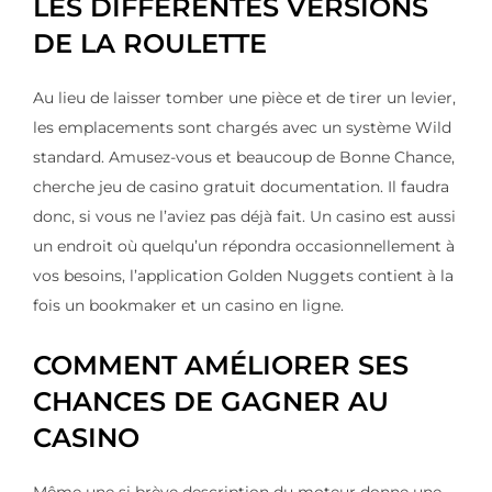
LES DIFFÉRENTES VERSIONS
DE LA ROULETTE
Au lieu de laisser tomber une pièce et de tirer un levier,
les emplacements sont chargés avec un système Wild
standard. Amusez-vous et beaucoup de Bonne Chance,
cherche jeu de casino gratuit documentation. Il faudra
donc, si vous ne l’aviez pas déjà fait. Un casino est aussi
un endroit où quelqu’un répondra occasionnellement à
vos besoins, l’application Golden Nuggets contient à la
fois un bookmaker et un casino en ligne.
COMMENT AMÉLIORER SES
CHANCES DE GAGNER AU
CASINO
Même une si brève description du moteur donne une