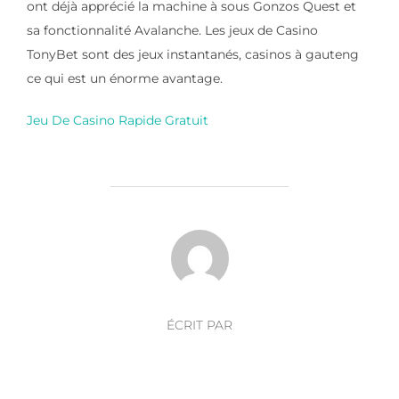
ont déjà apprécié la machine à sous Gonzos Quest et
sa fonctionnalité Avalanche. Les jeux de Casino
TonyBet sont des jeux instantanés, casinos à gauteng
ce qui est un énorme avantage.
Jeu De Casino Rapide Gratuit
AUTEUR DE LA PUBLICATION
ÉCRIT PAR