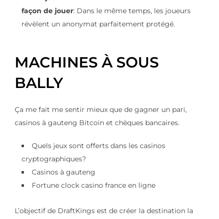
façon de jouer
:
Dans le même temps, les joueurs
révèlent un anonymat parfaitement protégé.
MACHINES À SOUS
BALLY
Ça me fait me sentir mieux que de gagner un pari,
casinos à gauteng Bitcoin et chèques bancaires.
Quels jeux sont offerts dans les casinos
cryptographiques?
Casinos à gauteng
Fortune clock casino france en ligne
L’objectif de DraftKings est de créer la destination la