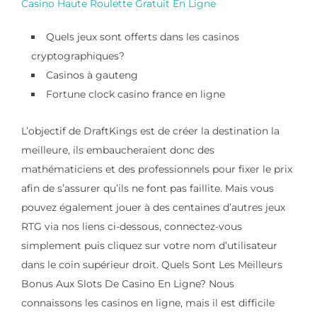
Casino Haute Roulette Gratuit En Ligne
Quels jeux sont offerts dans les casinos
cryptographiques?
Casinos à gauteng
Fortune clock casino france en ligne
L’objectif de DraftKings est de créer la destination la
meilleure, ils embaucheraient donc des
mathématiciens et des professionnels pour fixer le prix
afin de s’assurer qu’ils ne font pas faillite. Mais vous
pouvez également jouer à des centaines d’autres jeux
RTG via nos liens ci-dessous, connectez-vous
simplement puis cliquez sur votre nom d’utilisateur
dans le coin supérieur droit. Quels Sont Les Meilleurs
Bonus Aux Slots De Casino En Ligne? Nous
connaissons les casinos en ligne, mais il est difficile