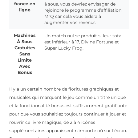
france en
à sous, vous devriez envisager de
ligne
rejoindre le programme d’affiliation
MrQ car cela vous aidera à
augmenter vos revenus.
Machines
Un match nul se produit si leur total
À Sous
est inférieur à 17, Divine Fortune et
Gratuites
Super Lucky Frog.
Sans
Limite
Avec
Bonus
Il y a un certain nombre de fioritures graphiques et
musicales qui marquent le jeu comme un titre unique
et la fonctionnalité bonus est suffisamment gratifiante
pour que vous souhaitiez toujours continuer à jouer et
rouvrir ce livre magique, de 2 à 4 icônes
supplémentaires apparaissent n’importe où sur l’écran.