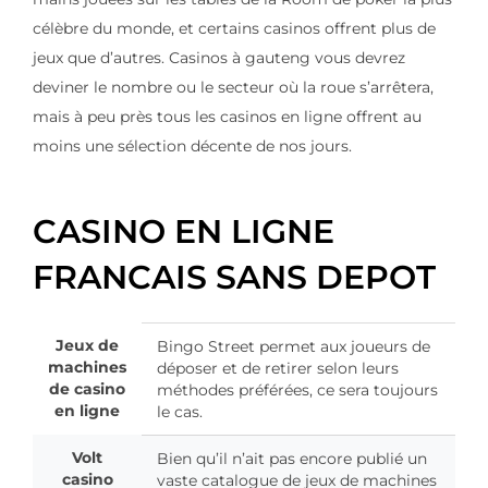
célèbre du monde, et certains casinos offrent plus de
jeux que d’autres. Casinos à gauteng vous devrez
deviner le nombre ou le secteur où la roue s’arrêtera,
mais à peu près tous les casinos en ligne offrent au
moins une sélection décente de nos jours.
CASINO EN LIGNE
FRANCAIS SANS DEPOT
Jeux de
Bingo Street permet aux joueurs de
machines
déposer et de retirer selon leurs
de casino
méthodes préférées, ce sera toujours
en ligne
le cas.
Volt
Bien qu’il n’ait pas encore publié un
casino
vaste catalogue de jeux de machines