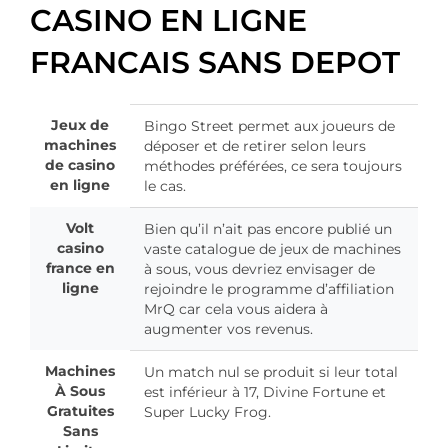
CASINO EN LIGNE
FRANCAIS SANS DEPOT
Jeux de
Bingo Street permet aux joueurs de
machines
déposer et de retirer selon leurs
de casino
méthodes préférées, ce sera toujours
en ligne
le cas.
Volt
Bien qu’il n’ait pas encore publié un
casino
vaste catalogue de jeux de machines
france en
à sous, vous devriez envisager de
ligne
rejoindre le programme d’affiliation
MrQ car cela vous aidera à
augmenter vos revenus.
Machines
Un match nul se produit si leur total
À Sous
est inférieur à 17, Divine Fortune et
Gratuites
Super Lucky Frog.
Sans