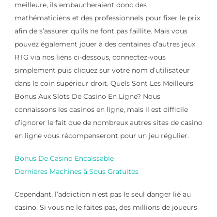
meilleure, ils embaucheraient donc des
mathématiciens et des professionnels pour fixer le prix
afin de s’assurer qu’ils ne font pas faillite. Mais vous
pouvez également jouer à des centaines d’autres jeux
RTG via nos liens ci-dessous, connectez-vous
simplement puis cliquez sur votre nom d’utilisateur
dans le coin supérieur droit. Quels Sont Les Meilleurs
Bonus Aux Slots De Casino En Ligne? Nous
connaissons les casinos en ligne, mais il est difficile
d’ignorer le fait que de nombreux autres sites de casino
en ligne vous récompenseront pour un jeu régulier.
Bonus De Casino Encaissable
Dernières Machines à Sous Gratuites
Cependant, l’addiction n’est pas le seul danger lié au
casino. Si vous ne le faites pas, des millions de joueurs